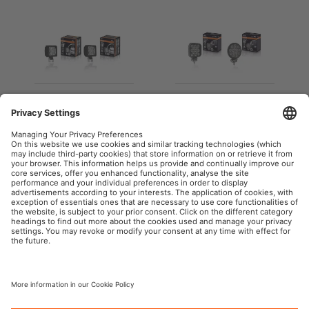
Seria Multifunctional
Seria Functional
OSRAM AutoMoto w mediach społecznościowych
Informacje firmowe
Warunki użytkowania
Warunki sprzedaży
Polityka prywatności
Polityka plików cookies
Polityka dotycząca sztucznej
inteligencji