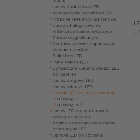
ruchu)
Lampy dodatkowe LED
Akcesoria dla retrofitów LED
Przednie reflektory ksenonowe
LE
Żarówki halogenowe do
reflektorów samochodowych
– 
Żarówki sygnalizacyjne
Zestawy żarówek zapasowych
dla samochodów
Reflektory LED
Tylne światła LED
Dynamiczne kierunkowskazy LED
do lusterek
Lampy drogowe LED
Lampy robocze LED
Światła LED do jazdy dziennej
LEDriving LG
LEDriving PX-5
Lampy LED do zastosowań
wewnątrz pojazdu
Zdalnie sterowane oświetlenie
dekoracyjne LED
Oprawa LED do czytania