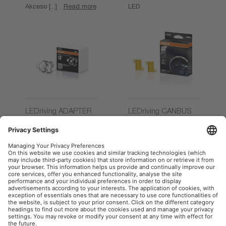
Akceso [...]
Read more
LED
LEDriving ADAPTER
LEDriving CANBUS
(OFFROAD)
CONTROL UNIT
Akceso [...]
Read more
Akceso [...]
Read more
OSRAM AutoMoto w mediach społecznościowych
Informacje firmowe
Warunki użytkowania