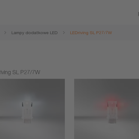
Lampy dodatkowe LED
LEDriving SL P27/7W
iving SL P27/7W