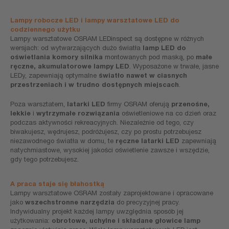
Lampy robocze LED i lampy warsztatowe LED do
codziennego użytku
Lampy warsztatowe OSRAM LEDinspect są dostępne w różnych
wersjach: od wytwarzających dużo światła
lamp LED do
oświetlania komory silnika
montowanych pod maską, po
małe
ręczne, akumulatorowe lampy LED
. Wyposażone w trwałe, jasne
LEDy, zapewniają optymalne
światło nawet w ciasnych
przestrzeniach i w trudno dostępnych miejscach
.
Poza warsztatem,
latarki LED
firmy OSRAM oferują
przenośne,
lekkie
i
wytrzymałe rozwiązania
oświetleniowe na co dzień oraz
podczas aktywności rekreacyjnych. Niezależnie od tego, czy
biwakujesz, wędrujesz, podróżujesz, czy po prostu potrzebujesz
niezawodnego światła w domu, te
ręczne latarki LED
zapewniają
natychmiastowe, wysokiej jakości oświetlenie zawsze i wszędzie,
gdy tego potrzebujesz.
A praca staje się błahostką
Lampy warsztatowe OSRAM zostały zaprojektowane i opracowane
jako
wszechstronne narzędzia
do precyzyjnej pracy.
Indywidualny projekt każdej lampy uwzględnia sposób jej
użytkowania:
obrotowe, uchylne i składane głowice lamp