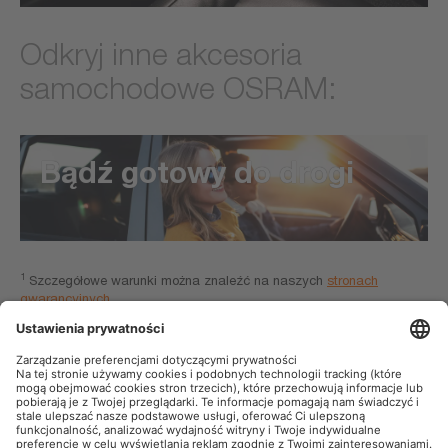
Odkryj inne akcesoria
samochodowe OSRAM:
Bądź gotowy do drogi
1
Szczegółowe warunki można znaleźć na naszych
stronach
gwarancyjnych
OSRAM AutoMoto w mediach społecznościowych