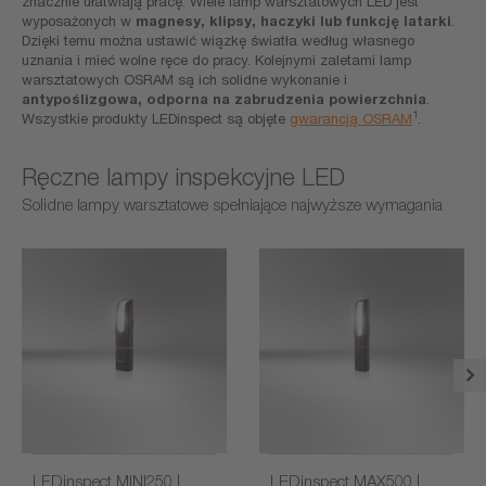
znacznie ułatwiają pracę. Wiele lamp warsztatowych LED jest
wyposażonych w
magnesy, klipsy, haczyki lub funkcję latarki
.
Dzięki temu można ustawić wiązkę światła według własnego
uznania i mieć wolne ręce do pracy. Kolejnymi zaletami lamp
warsztatowych OSRAM są ich solidne wykonanie i
antypoślizgowa, odporna na zabrudzenia powierzchnia
.
1
Wszystkie produkty LEDinspect są objęte
gwarancją OSRAM
.
Ręczne lampy inspekcyjne LED
Solidne lampy warsztatowe spełniające najwyższe wymagania
LEDinspect MINI250 |
LEDinspect MAX500 |