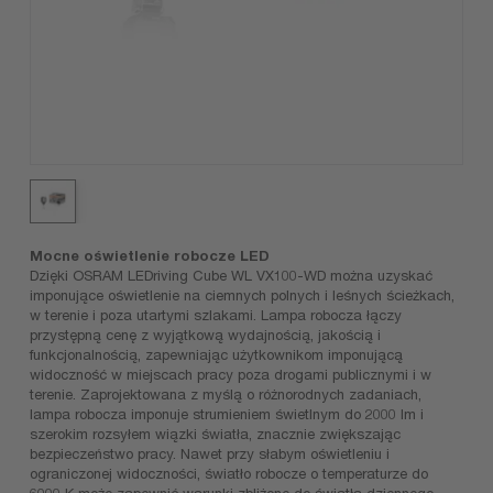
Mocne oświetlenie robocze LED
Dzięki OSRAM LEDriving Cube WL VX100-WD można uzyskać
imponujące oświetlenie na ciemnych polnych i leśnych ścieżkach,
w terenie i poza utartymi szlakami. Lampa robocza łączy
przystępną cenę z wyjątkową wydajnością, jakością i
funkcjonalnością, zapewniając użytkownikom imponującą
widoczność w miejscach pracy poza drogami publicznymi i w
terenie. Zaprojektowana z myślą o różnorodnych zadaniach,
lampa robocza imponuje strumieniem świetlnym do 2000 lm i
szerokim rozsyłem wiązki światła, znacznie zwiększając
bezpieczeństwo pracy. Nawet przy słabym oświetleniu i
ograniczonej widoczności, światło robocze o temperaturze do
6000 K może zapewnić warunki zbliżone do światła dziennego.