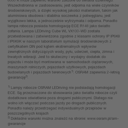
Wszechstronna w zastosowaniu, jest odporna na wiele czynników
środowiskowych, a dzięki wysokiej jakości materiałom, takim jak
aluminiowa obudowa i stabilna soczewka z poliwęglanu, jest
wyjątkowo lekka, a jednocześnie wytrzymała i odporna. Ponadto
lampa robocza posiada homologację ECE R148 jako światło
cofania. Lampa LEDriving Cube WL VX100-WD została
przetestowana i zatwierdzona zgodnie z klasami ochrony IP IP6K8
i IP6K9K w naszym laboratorium symulacji środowiskowych z
certyfikatem DIN pod kątem ekstremalnych wpływów
zewnętrznych dotyczących wody, pyłu, uderzeń, ciepła, zimna i
trwałych wibracji. Jest to skuteczny i wydajny dodatek do
pojazdu i może być montowana w samochodach ciężarowych,
maszynach rolniczych, pojazdach użytkowych, pojazdach
1)
budowlanych i pojazdach terenowych
. OSRAM zapewnia 2-letnią
2)
gwarancję
.
1)
Lampy robocze OSRAM LEDriving nie podsiadają homologacji
ECE. Są przeznaczone do stosowania jako światła robocze czyli
dodatkowe oświetlenie poza drogami publicznymi. Dlatego nie
wolno ich włączać podczas jazdy po drogach publicznych.
Ponadto należy przestrzegać indywidualnych przepisów w
poszczególnych krajach
2)
Dokładne warunki można znaleźć na stronie: www.osram.pl/am-
gwarancje