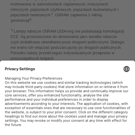
montowana w samochodach ciężarowych, maszynach
rolniczych, pojazdach użytkowych, pojazdach budowlanych i
1)
pojazdach terenowych
. OSRAM zapewnia 2-letnią
2)
gwarancję
.
1)
Lampy robocze OSRAM LEDriving nie podsiadają homologacji
ECE. Są przeznaczone do stosowania jako światła robocze
czyli dodatkowe oświetlenie poza drogami publicznymi. Dlatego
nie wolno ich włączać podczas jazdy po drogach publicznych.
Ponadto należy przestrzegać indywidualnych przepisów w
poszczególnych krajach
2)
Dokładne warunki można znaleźć na stronie:
www.osram.pl/am-gwarancje
OSRAM AutoMoto w mediach społecznościowych
Informacje firmowe
Warunki użytkowania
Warunki sprzedaży
Polityka prywatności