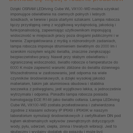
Dzięki OSRAM LEDriving Cube WL VX100-WD można uzyskać
imponujące oświetlenie na ciemnych polnych i leśnych
ścieżkach, w terenie i poza utartymi szlakami. Lampa robocza
łączy przystępną cenę z wyjątkową wydajnością, jakością i
funkcjonalnością, zapewniając użytkownikom imponującą
widoczność w miejscach pracy poza drogami publicznymi i w
terenie. Zaprojektowana z myślą o różnorodnych zadaniach,
lampa robocza imponuje strumieniem świetlnym do 2000 lm i
szerokim rozsyłem wiązki światła, znacznie zwiększając
bezpieczeństwo pracy. Nawet przy słabym oświetleniu i
ograniczonej widoczności, światło robocze o temperaturze do
6000 K może zapewnić warunki zbliżone do światła dziennego.
Wszechstronna w zastosowaniu, jest odporna na wiele
czynników środowiskowych, a dzięki wysokiej jakości
materiałom, takim jak aluminiowa obudowa i stabilna
soczewka z poliwęglanu, jest wyjątkowo lekka, a jednocześnie
wytrzymała i odporna. Ponadto lampa robocza posiada
homologację ECE R148 jako światło cofania. Lampa LEDriving
Cube WL VX100-WD została przetestowana i zatwierdzona
zgodnie z klasami ochrony IP IP6K8 i IP6K9K w naszym
laboratorium symulacji środowiskowych z certyfikatem DIN pod
kątem ekstremalnych wpływów zewnętrznych dotyczących
wody, pyłu, uderzeń, ciepła, zimna i trwałych wibracji. Jest to
skuteczny i wydajny dodatek do pojazdu i może być