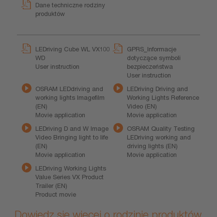
Dane techniczne rodziny
produktów
LEDriving Cube WL VX100
GPRS_Informacje
WD
dotyczące symboli
User instruction
bezpieczeństwa
User instruction
OSRAM LEDdriving and
LEDriving Driving and
working lights Imagefilm
Working Lights Reference
(EN)
Video (EN)
Movie application
Movie application
LEDriving D and W Image
OSRAM Quality Testing
Video Bringing light to life
LEDriving working and
(EN)
driving lights (EN)
Movie application
Movie application
LEDriving Working Lights
Value Series VX Product
Trailer (EN)
Product movie
Dowiedz się więcej o rodzinie produktów