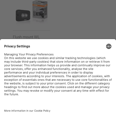
Flush mount WL
VX100-FL
Seria Value
OSRAM AutoMoto w mediach społecznościowych
Informacje firmowe
Warunki użytkowania
Warunki sprzedaży
Polityka prywatności
Polityka plików cookies
Polityka dotycząca sztucznej