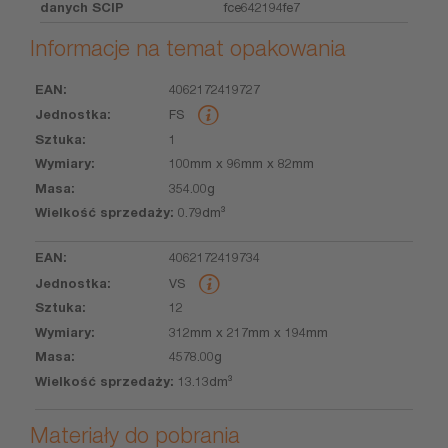
danych SCIP
fce642194fe7
Informacje na temat opakowania
4062172419727
EAN
Jednostka
Sztuka
Wymiary
Masa
Wielkość
FS
sprzedaży
1
100mm x 96mm x 82mm
354.00g
0.79dm³
4062172419734
VS
12
312mm x 217mm x 194mm
4578.00g
13.13dm³
Materiały do pobrania