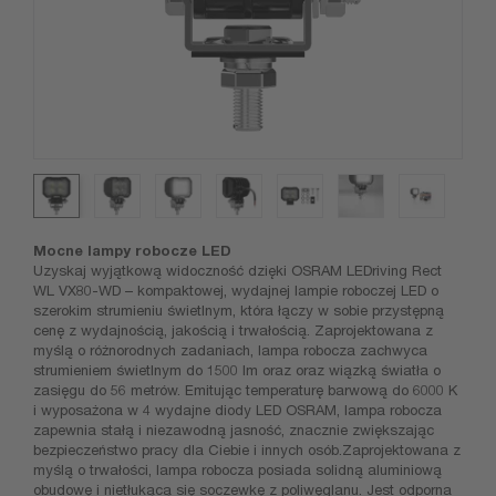
Mocne lampy robocze LED
Uzyskaj wyjątkową widoczność dzięki OSRAM LEDriving Rect
WL VX80-WD – kompaktowej, wydajnej lampie roboczej LED o
szerokim strumieniu świetlnym, która łączy w sobie przystępną
cenę z wydajnością, jakością i trwałością. Zaprojektowana z
myślą o różnorodnych zadaniach, lampa robocza zachwyca
strumieniem świetlnym do 1500 lm oraz oraz wiązką światła o
zasięgu do 56 metrów. Emitując temperaturę barwową do 6000 K
i wyposażona w 4 wydajne diody LED OSRAM, lampa robocza
zapewnia stałą i niezawodną jasność, znacznie zwiększając
bezpieczeństwo pracy dla Ciebie i innych osób.Zaprojektowana z
myślą o trwałości, lampa robocza posiada solidną aluminiową
obudowę i nietłukącą się soczewkę z poliwęglanu. Jest odporna