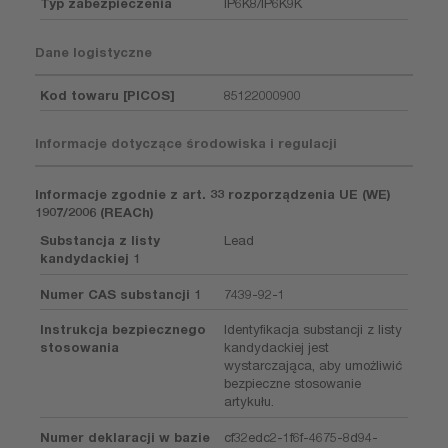
Typ zabezpieczenia
IP6K8/IP6K9K
Dane logistyczne
Kod towaru [PICOS]
85122000900
Informacje dotyczące środowiska i regulacji
Informacje zgodnie z art. 33 rozporządzenia UE (WE)
1907/2006 (REACh)
Substancja z listy
Lead
kandydackiej 1
Numer CAS substancji 1
7439-92-1
Instrukcja bezpiecznego
Identyfikacja substancji z listy
stosowania
kandydackiej jest
wystarczająca, aby umożliwić
bezpieczne stosowanie
artykułu.
Numer deklaracji w bazie
cf32edc2-1f6f-4675-8d94-