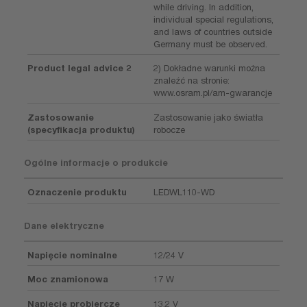
while driving. In addition,
individual special regulations,
and laws of countries outside
Germany must be observed.
Product legal advice 2
2) Dokładne warunki można
znaleźć na stronie:
www.osram.pl/am-gwarancje
Zastosowanie
Zastosowanie jako światła
(specyfikacja produktu)
robocze
Ogólne informacje o produkcie
Oznaczenie produktu
LEDWL110-WD
Dane elektryczne
Napięcie nominalne
12/24 V
Moc znamionowa
17 W
Napięcie probiercze
13,2 V