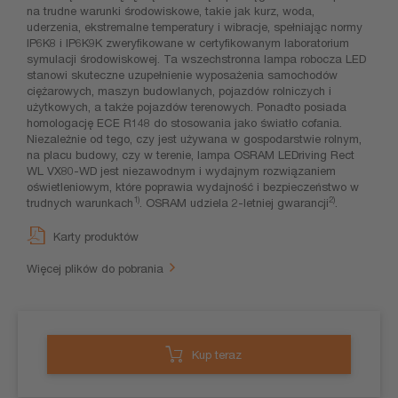
na trudne warunki środowiskowe, takie jak kurz, woda,
uderzenia, ekstremalne temperatury i wibracje, spełniając normy
IP6K8 i IP6K9K zweryfikowane w certyfikowanym laboratorium
symulacji środowiskowej. Ta wszechstronna lampa robocza LED
stanowi skuteczne uzupełnienie wyposażenia samochodów
ciężarowych, maszyn budowlanych, pojazdów rolniczych i
użytkowych, a także pojazdów terenowych. Ponadto posiada
homologację ECE R148 do stosowania jako światło cofania.
Niezależnie od tego, czy jest używana w gospodarstwie rolnym,
na placu budowy, czy w terenie, lampa OSRAM LEDriving Rect
WL VX80-WD jest niezawodnym i wydajnym rozwiązaniem
oświetleniowym, które poprawia wydajność i bezpieczeństwo w
1)
2)
trudnych warunkach
. OSRAM udziela 2-letniej gwarancji
.
Karty produktów
Więcej plików do pobrania
Kup teraz