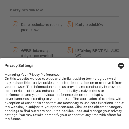
Karty produktów
Dane techniczne rodziny
Karty produktów
produktów
GPRS_Informacje
LEDriving RECT WL VX80-
dotyczące symboli
WD
bezpieczeństwa
User instruction
User instruction
OSRAM AutoMoto w mediach społecznościowych
Informacje firmowe
Warunki użytkowania
Warunki sprzedaży
Polityka prywatności