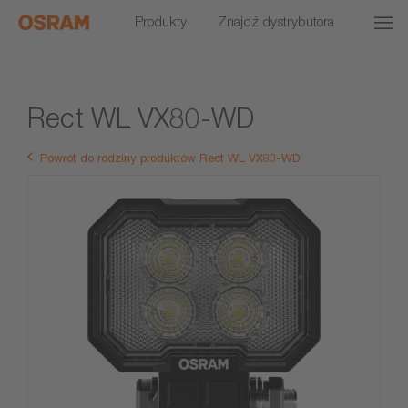
Produkty
Znajdź dystrybutora
Rect WL VX80-WD
Powrót do rodziny produktów Rect WL VX80-WD