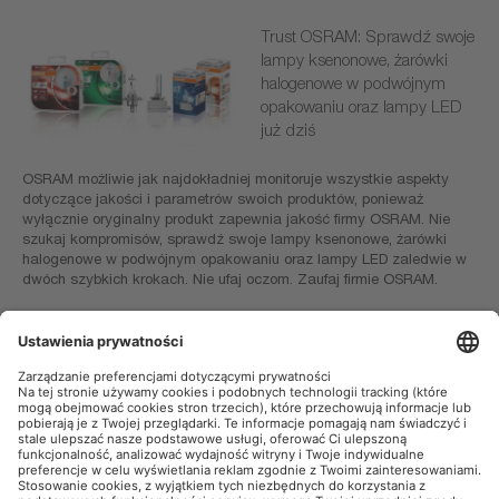
Trust OSRAM: Sprawdź swoje
lampy ksenonowe, żarówki
halogenowe w podwójnym
opakowaniu oraz lampy LED
już dziś
OSRAM możliwie jak najdokładniej monitoruje wszystkie aspekty
dotyczące jakości i parametrów swoich produktów, ponieważ
wyłącznie oryginalny produkt zapewnia jakość firmy OSRAM. Nie
szukaj kompromisów, sprawdź swoje lampy ksenonowe, żarówki
halogenowe w podwójnym opakowaniu oraz lampy LED zaledwie w
dwóch szybkich krokach. Nie ufaj oczom. Zaufaj firmie OSRAM.
Narzędzie do sprawdzania: Czy Twoja lampa ksenonowa jest
oryginalnym produktem firmy OSRAM?
OSRAM AutoMoto w mediach społecznościowych