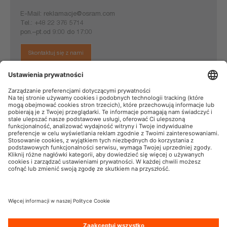
E-Mail:
reklamacje@osram.com
Tel.:
+48 22 376 5714
pon.–pt.od 9:00 do 17:00
Skontaktuj się z nami
OSRAM AutoMoto w mediach społecznościowych
Informacje firmowe
Warunki użytkowania
Warunki sprzedaży
Polityka prywatności
Polityka plików cookies
Polityka dotycząca sztucznej
inteligencji
Kontakt