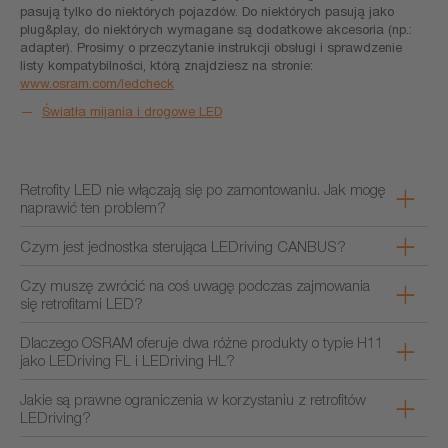
pasują tylko do niektórych pojazdów. Do niektórych pasują jako
plug&play, do niektórych wymagane są dodatkowe akcesoria (np.:
adapter). Prosimy o przeczytanie instrukcji obsługi i sprawdzenie
listy kompatybilności, którą znajdziesz na stronie:
www.osram.com/ledcheck
Światła mijania i drogowe LED
Retrofity LED nie włączają się po zamontowaniu. Jak mogę
naprawić ten problem?
Czym jest jednostka sterująca LEDriving CANBUS?
Czy muszę zwrócić na coś uwagę podczas zajmowania
się retrofitami LED?
Dlaczego OSRAM oferuje dwa różne produkty o typie H11
jako LEDriving FL i LEDriving HL?
Jakie są prawne ograniczenia w korzystaniu z retrofitów
LEDriving?