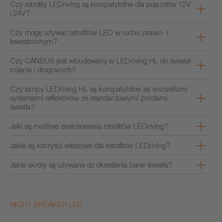
Czy retrofity LEDriving są kompatybilne dla pojazdów 12V
i 24V?
Czy mogę używać retrofitów LED w ruchu prawo- i
lewostronnym?
Czy CANBUS jest wbudowany w LEDriving HL do świateł
mijania i drogowych?
Czy lampy LEDriving HL są kompatybilne ze wszystkimi
systemami reflektorów ze standardowymi źródłami
światła?
Jaki są możliwe zastosowania retrofitów LEDriving?
Jakie są korzyści właściwe dla retrofitów LEDriving?
Jakie skróty są używane do określania barw światła?
NIGHT BREAKER LED