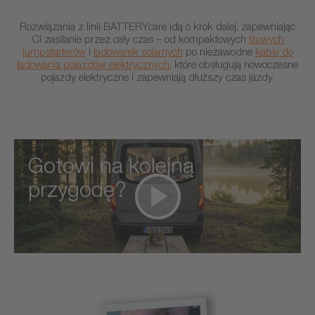
Rozwiązania z linii BATTERYcare idą o krok dalej, zapewniając
Ci zasilanie przez cały czas – od kompaktowych
litowych
jumpstarterów
i
ładowarek solarnych
po niezawodne
kable do
ładowania pojazdów elektrycznych
, które obsługują nowoczesne
pojazdy elektryczne i zapewniają dłuższy czas jazdy.
Gotowi na kolejną
przygodę?