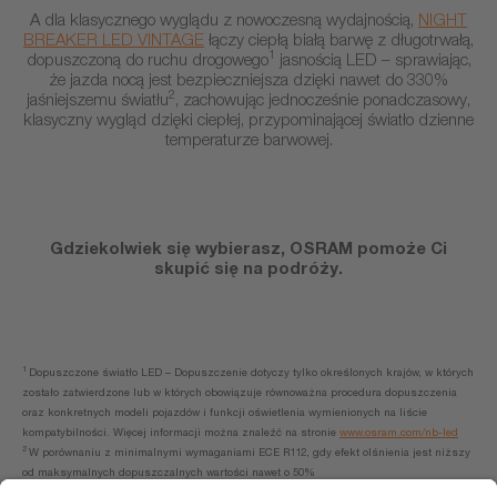
A dla klasycznego wyglądu z nowoczesną wydajnością,
NIGHT
BREAKER LED VINTAGE
łączy ciepłą białą barwę z długotrwałą,
1
dopuszczoną do ruchu drogowego
jasnością LED – sprawiając,
że jazda nocą jest bezpieczniejsza dzięki nawet do 330%
2
jaśniejszemu światłu
, zachowując jednocześnie ponadczasowy,
klasyczny wygląd dzięki ciepłej, przypominającej światło dzienne
temperaturze barwowej.
Gdziekolwiek się wybierasz, OSRAM pomoże Ci
skupić się na podróży.
1
Dopuszczone światło LED – Dopuszczenie dotyczy tylko określonych krajów, w których
zostało zatwierdzone lub w których obowiązuje równoważna procedura dopuszczenia
oraz konkretnych modeli pojazdów i funkcji oświetlenia wymienionych na liście
kompatybilności. Więcej informacji można znaleźć na stronie
www.osram.com/nb-led
2
W porównaniu z minimalnymi wymaganiami ECE R112, gdy efekt olśnienia jest niższy
od maksymalnych dopuszczalnych wartości nawet o 50%