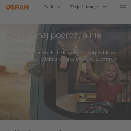
Produkty
Znajdź dystrybutora
Wspominaj podróż, a nie
kłopoty
Bądź gotowy na przygodę dzięki asortymentowi produktów
OSRAM z kategorii oświetlenia samochodowego i akcesoriów
motoryzacyjnych