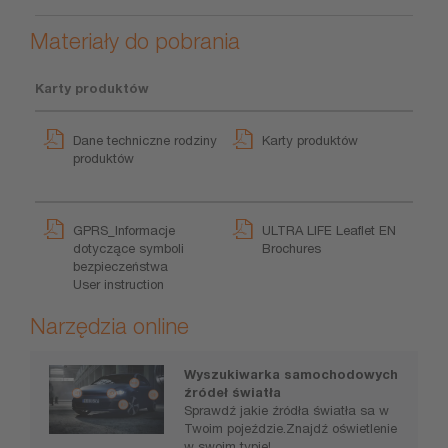
Materiały do pobrania
Karty produktów
Dane techniczne rodziny
Karty produktów
produktów
GPRS_Informacje
ULTRA LIFE Leaflet EN
dotyczące symboli
Brochures
bezpieczeństwa
User instruction
Narzędzia online
Wyszukiwarka samochodowych
źródeł światła
Sprawdź jakie źródła światła sa w
Twoim pojeździe.Znajdź oświetlenie
w swoim typie!