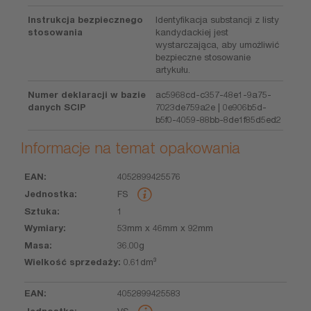
Instrukcja bezpiecznego
Identyfikacja substancji z listy
stosowania
kandydackiej jest
wystarczająca, aby umożliwić
bezpieczne stosowanie
artykułu.
Numer deklaracji w bazie
ac5968cd-c357-48e1-9a75-
danych SCIP
7023de759a2e | 0e906b5d-
b5f0-4059-88bb-8de1f85d5ed2
Informacje na temat opakowania
4052899425576
EAN
Jednostka
Sztuka
Wymiary
Masa
Wielkość
FS
sprzedaży
1
53mm x 46mm x 92mm
36.00g
0.61dm³
4052899425583
VS