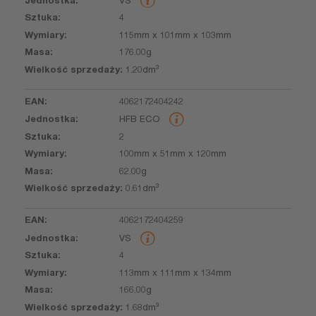
4
115mm x 101mm x 103mm
176.00g
1.20dm³
4062172404242
HFB ECO
2
100mm x 51mm x 120mm
62.00g
0.61dm³
4062172404259
VS
4
113mm x 111mm x 134mm
166.00g
1.68dm³