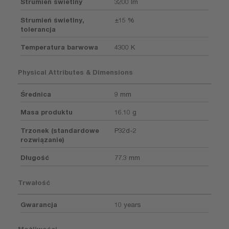
Strumień świetlny
3200 lm
Strumień świetlny,
±15 %
tolerancja
Temperatura barwowa
4300 K
Physical Attributes & Dimensions
Średnica
9 mm
Masa produktu
16.10 g
Trzonek (standardowe
P32d-2
rozwiązanie)
Długość
77.3 mm
Trwałość
Gwarancja
10 years