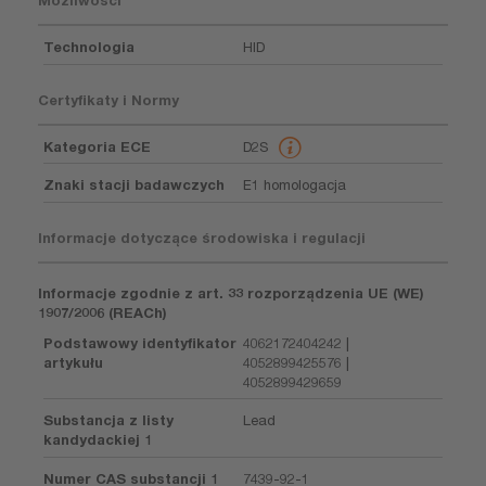
Możliwości
Technologia
HID
Certyfikaty i Normy
Kategoria ECE
D2S
Znaki stacji badawczych
E1 homologacja
Informacje dotyczące środowiska i regulacji
Informacje zgodnie z art. 33 rozporządzenia UE (WE)
1907/2006 (REACh)
Podstawowy identyfikator
4062172404242 |
artykułu
4052899425576 |
4052899429659
Substancja z listy
Lead
kandydackiej 1
Numer CAS substancji 1
7439-92-1