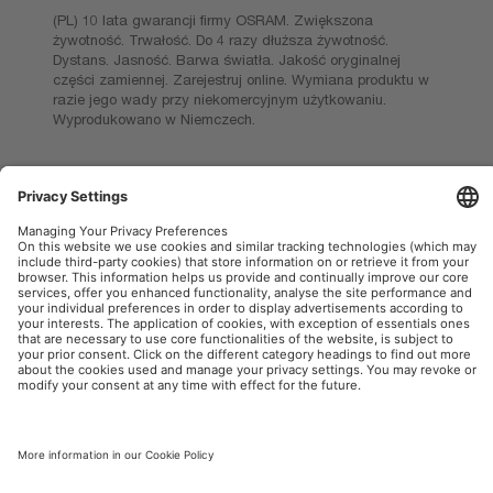
(PL) 10 lata gwarancji firmy OSRAM. Zwiększona
żywotność. Trwałość. Do 4 razy dłuższa żywotność.
Dystans. Jasność. Barwa światła. Jakość oryginalnej
części zamiennej. Zarejestruj online. Wymiana produktu w
razie jego wady przy niekomercyjnym użytkowaniu.
Wyprodukowano w Niemczech.
OSRAM AutoMoto w mediach społecznościowych
Informacje firmowe
Warunki użytkowania
Warunki sprzedaży
Polityka prywatności
Polityka plików cookies
Polityka dotycząca sztucznej
inteligencji
Kontakt