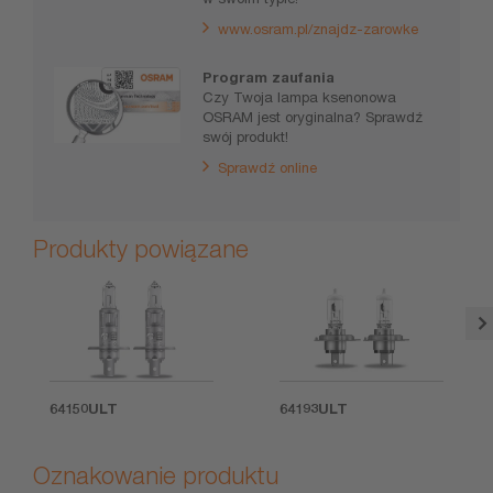
www.osram.pl/znajdz-zarowke
Program zaufania
Czy Twoja lampa ksenonowa
OSRAM jest oryginalna? Sprawdź
swój produkt!
Sprawdź online
Produkty powiązane
64150ULT
64193ULT
Oznakowanie produktu