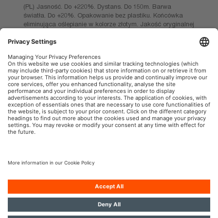
(PL) Jasność. Do +220%. Dystans. Do 150m. Barwa
światła. Do +20%. Opakowanie bez plastiku. Końcówka
eliminująca oślepianie w kolorze złotym. Jakość oryginalnej
części zamiennej. Trwałość. Filtr UV. Trwałość żarówki
może być krótsza niż 1 rok. Wyprodukowano w Niemczech.
OSRAM AutoMoto w mediach społecznościowych
Informacje firmowe
Warunki użytkowania
Warunki sprzedaży
Polityka prywatności
Polityka plików cookies
Polityka dotycząca sztucznej
inteligencji
Kontakt
© 2026, OSRAM GmbH. Wszelkie prawa zastrzeżone.