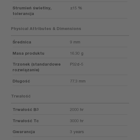
Strumień świetlny,
±15 %
tolerancja
Physical Attributes & Dimensions
Średnica
9 mm
Masa produktu
16.30 g
Trzonek (standardowe
P32d-5
rozwiązanie)
Długość
77.3 mm
Trwałość
Trwałość B3
2000 hr
Trwałość Tc
3000 hr
Gwarancja
3 years