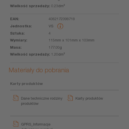
0.23dm³
4062172398718
VS
4
115mm x 101mm x 103mm
177.00g
1.20dm³
Materiały do pobrania
Karty produktów
Dane techniczne rodziny
Karty produktów
produktów
GPRS_Informacje