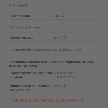
Możliwości
Technologia
HID
Certyfikaty i Normy
Kategoria ECE
D4S
Informacje dotyczące środowiska i regulacji
Informacje zgodnie z art. 33 rozporządzenia UE (WE)
1907/2006 (REACh)
Podstawowy identyfikator
4062172398701 |
artykułu
4062172397827
Numer deklaracji w bazie
W pracy
danych SCIP
Informacje na temat opakowania