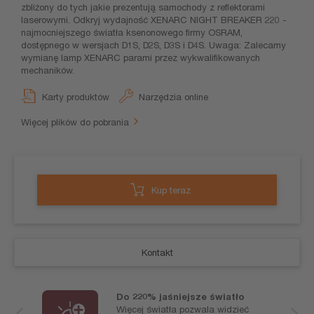
zbliżony do tych jakie prezentują samochody z reflektorami
laserowymi. Odkryj wydajność XENARC NIGHT BREAKER 220 -
najmocniejszego światła ksenonowego firmy OSRAM,
dostępnego w wersjach D1S, D2S, D3S i D4S. Uwaga: Zalecamy
wymianę lamp XENARC parami przez wykwalifikowanych
mechaników.
Karty produktów
Narzędzia online
Więcej plików do pobrania
Kup teraz
Kontakt
Do 220% jaśniejsze światło
Więcej światła pozwala widzieć