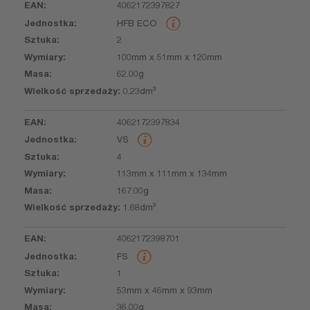
4062172397827
EAN
Jednostka
Sztuka
Wymiary
Masa
Wielkość
HFB ECO
sprzedaży
2
100mm x 51mm x 120mm
62.00g
0.23dm³
4062172397834
VS
4
113mm x 111mm x 134mm
167.00g
1.68dm³
4062172398701
FS
1
53mm x 46mm x 93mm
36.00g