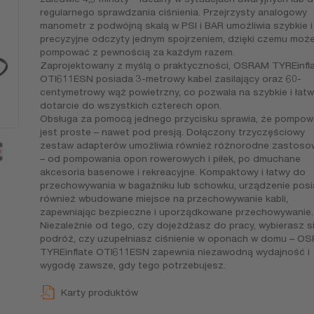
regularnego sprawdzania ciśnienia. Przejrzysty analogowy
manometr z podwójną skalą w PSI i BAR umożliwia szybkie i
precyzyjne odczyty jednym spojrzeniem, dzięki czemu moż
pompować z pewnością za każdym razem.
Zaprojektowany z myślą o praktyczności, OSRAM TYREinfl
OTI611ESN posiada 3-metrowy kabel zasilający oraz 60-
centymetrowy wąż powietrzny, co pozwala na szybkie i łat
dotarcie do wszystkich czterech opon.
Obsługa za pomocą jednego przycisku sprawia, że pompow
jest proste – nawet pod presją. Dołączony trzyczęściowy
zestaw adapterów umożliwia również różnorodne zastoso
– od pompowania opon rowerowych i piłek, po dmuchane
akcesoria basenowe i rekreacyjne. Kompaktowy i łatwy do
przechowywania w bagażniku lub schowku, urządzenie pos
również wbudowane miejsce na przechowywanie kabli,
zapewniając bezpieczne i uporządkowane przechowywanie.
Niezależnie od tego, czy dojeżdżasz do pracy, wybierasz s
podróż, czy uzupełniasz ciśnienie w oponach w domu – O
TYREinflate OTI611ESN zapewnia niezawodną wydajność i
wygodę zawsze, gdy tego potrzebujesz.
Karty produktów