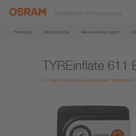
Oświetlenie motoryzacyjne
Produkty
Motoryzacja
Akcesoria do opon
K
TYREinflate 61
Powrót do rodziny produktów TYREinflate 