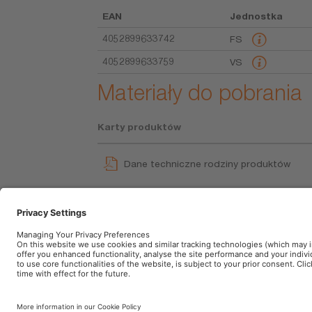
EAN
Jednostka
4052899633742
FS
4052899633759
VS
Materiały do pobrania
Karty produktów
Dane techniczne rodziny produktów
TYREinflate 611 ESSENTIAL OTI611ESN
User instruction
Informacje firmowe
Warunki użytkowania
Wa