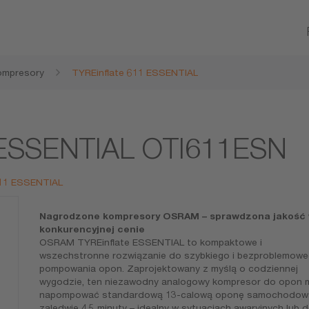
ompresory
TYREinflate 611 ESSENTIAL
1 ESSENTIAL OTI611ESN
611 ESSENTIAL
Nagrodzone kompresory OSRAM – sprawdzona jakość
konkurencyjnej cenie
OSRAM TYREinflate ESSENTIAL to kompaktowe i
wszechstronne rozwiązanie do szybkiego i bezproblemow
pompowania opon. Zaprojektowany z myślą o codziennej
wygodzie, ten niezawodny analogowy kompresor do opon
napompować standardową 13-calową oponę samochodow
zaledwie 4,5 minuty – idealny w sytuacjach awaryjnych lub 