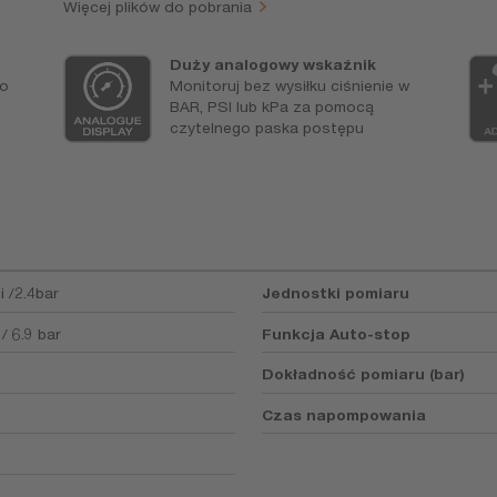
Więcej plików do pobrania
Duży analogowy wskaźnik
go
Monitoruj bez wysiłku ciśnienie w
BAR, PSI lub kPa za pomocą
czytelnego paska postępu
i /2.4bar
Jednostki pomiaru
/ 6.9 bar
Funkcja Auto-stop
Dokładność pomiaru (bar)
Czas napompowania