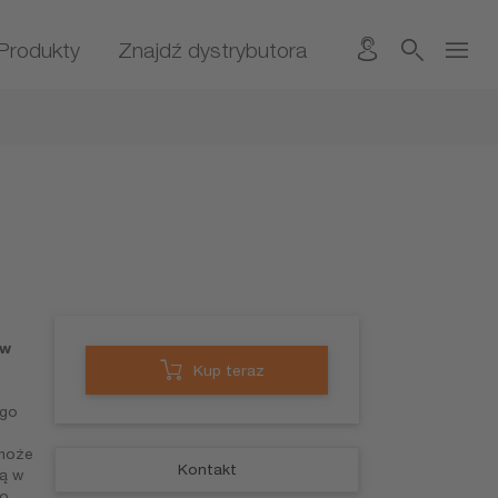
Produkty
Znajdź dystrybutora
 w
Kup teraz
ego
 może
Kontakt
ą w
do