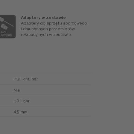
Adaptery w zestawie
S
Adaptery do sprzętu sportowego
N
i dmuchanych przedmiotów
ci
rekreacyjnych w zestawie
PSI, kPa, bar
Nie
±0.1 bar
4.5 min