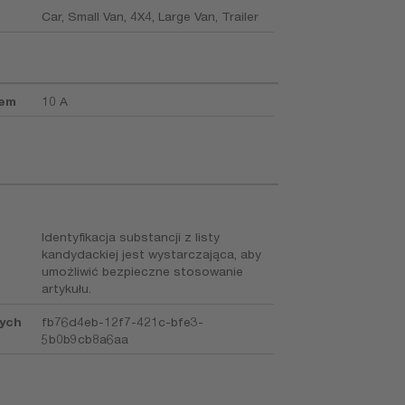
Car, Small Van, 4X4, Large Van, Trailer
iem
10 A
Identyfikacja substancji z listy
kandydackiej jest wystarczająca, aby
umożliwić bezpieczne stosowanie
artykułu.
nych
fb76d4eb-12f7-421c-bfe3-
5b0b9cb8a6aa