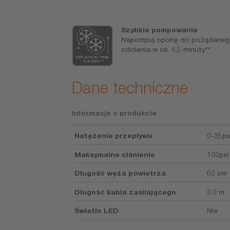
wie
Szybkie pompowanie
tu sportowego
Napompuj oponę do pożądane
dmiotów
ciśnienia w ok. 4,5 minuty**
stawie
Dane techniczne
Informacje o produkcie
Natężenie przepływu
0-35ps
Maksymalne ciśnienie
100psi 
Długość węża powietrza
60 cm
Długość kabla zasilającego
3.0 m
Światło LED
Nie