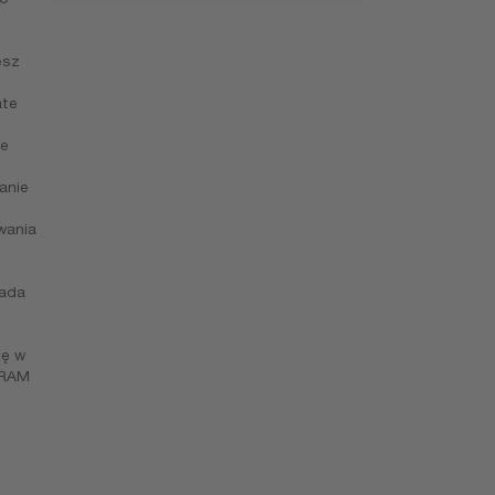
esz
ate
we
anie
wania
iada
ię w
SRAM