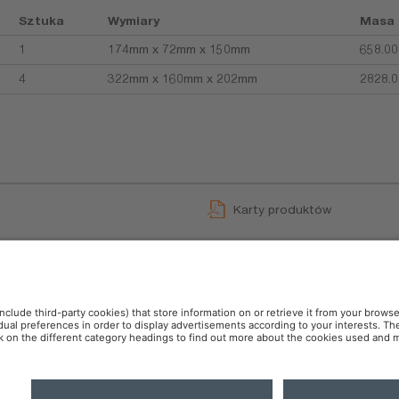
Sztuka
Wymiary
Masa
1
174mm x 72mm x 150mm
658.00
4
322mm x 160mm x 202mm
2828.0
Karty produktów
GPRS_Informacje dotyczące
User instruction
runki sprzedaży
Polityka prywatności
OSR