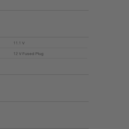
11.1 V
12 V Fused Plug