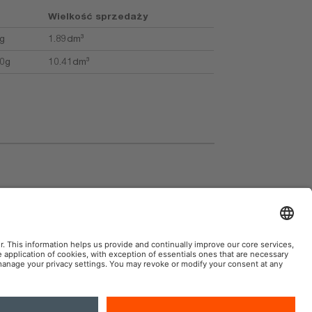
Wielkość sprzedaży
g
1.89dm³
0g
10.41dm³
 symboli bezpieczeństwa
AM AutoMoto w mediach społecznościowych