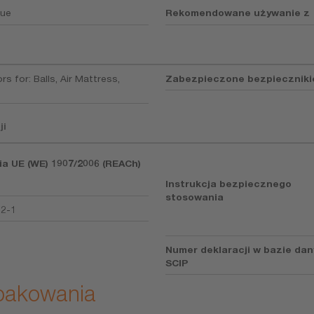
gue
Rekomendowane używanie z
s for: Balls, Air Mattress,
Zabezpieczone bezpiecznik
ji
ia UE (WE) 1907/2006 (REACh)
Instrukcja bezpiecznego
stosowania
92-1
Numer deklaracji w bazie da
SCIP
opakowania