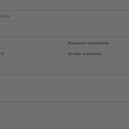
1ESN
Napięcie nominalne
 W
Źródło zasilania
s