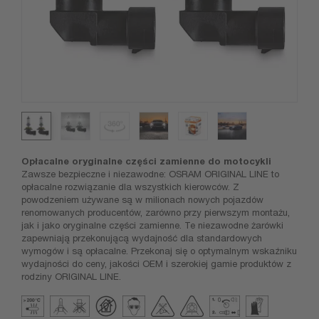
Opłacalne oryginalne części zamienne do motocykli
Zawsze bezpieczne i niezawodne: OSRAM ORIGINAL LINE to
opłacalne rozwiązanie dla wszystkich kierowców. Z
powodzeniem używane są w milionach nowych pojazdów
renomowanych producentów, zarówno przy pierwszym montażu,
jak i jako oryginalne części zamienne. Te niezawodne żarówki
zapewniają przekonującą wydajność dla standardowych
wymogów i są opłacalne. Przekonaj się o optymalnym wskaźniku
wydajności do ceny, jakości OEM i szerokiej gamie produktów z
rodziny ORIGINAL LINE.