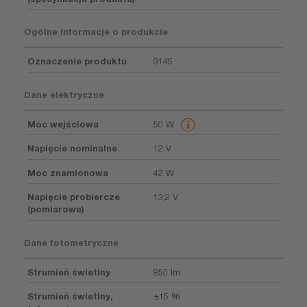
Ogólne informacje o produkcie
Oznaczenie produktu
9145
Dane elektryczne
Moc wejściowa
50 W
Napięcie nominalne
12 V
Moc znamionowa
42 W
Napięcie probiercze
13,2 V
(pomiarowe)
Dane fotometryczne
Strumień świetlny
850 lm
Strumień świetlny,
±15 %