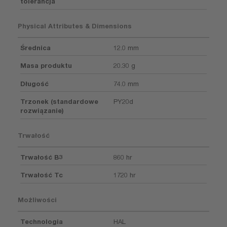
tolerancja
Physical Attributes & Dimensions
Średnica
12.0 mm
Masa produktu
20.30 g
Długość
74.0 mm
Trzonek (standardowe
PY20d
rozwiązanie)
Trwałość
Trwałość B3
860 hr
Trwałość Tc
1720 hr
Możliwości
Technologia
HAL