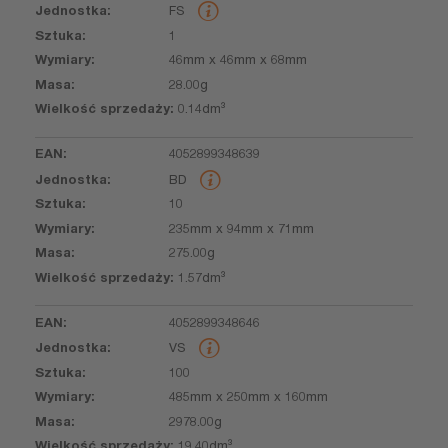
FS
sprzedaży
1
46mm x 46mm x 68mm
28.00g
0.14dm³
4052899348639
BD
10
235mm x 94mm x 71mm
275.00g
1.57dm³
4052899348646
VS
100
485mm x 250mm x 160mm
2978.00g
19.40dm³