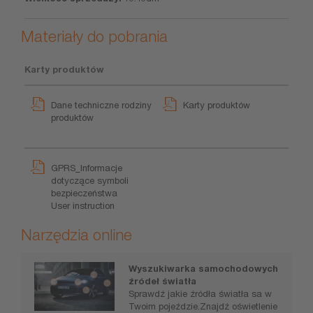
Materiały do pobrania
Karty produktów
Dane techniczne rodziny
Karty produktów
produktów
GPRS_Informacje
dotyczące symboli
bezpieczeństwa
User instruction
Narzędzia online
Wyszukiwarka samochodowych
źródeł światła
Sprawdź jakie źródła światła sa w
Twoim pojeździe.Znajdź oświetlenie