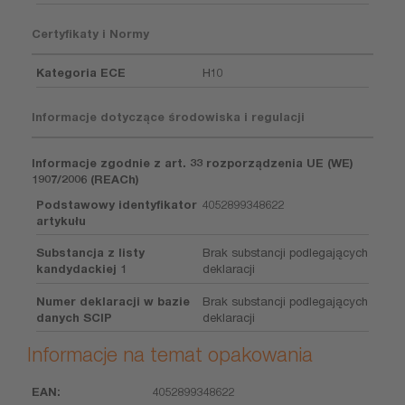
Certyfikaty i Normy
Kategoria ECE
H10
Informacje dotyczące środowiska i regulacji
Informacje zgodnie z art. 33 rozporządzenia UE (WE)
1907/2006 (REACh)
Podstawowy identyfikator
4052899348622
artykułu
Substancja z listy
Brak substancji podlegających
kandydackiej 1
deklaracji
Numer deklaracji w bazie
Brak substancji podlegających
danych SCIP
deklaracji
Informacje na temat opakowania
4052899348622
EAN
Jednostka
Sztuka
Wymiary
Masa
Wielkość