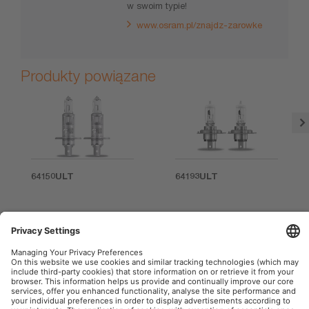
w swoim typie!
www.osram.pl/znajdz-zarowke
Produkty powiązane
64150ULT
64193ULT
OSRAM AutoMoto w mediach społecznościowych