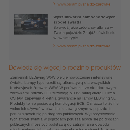
www.osram.pl/znajdz-zarowke
Wyszukiwarka samochodowych
źródeł światła
Sprawdź jakie źródła światła sa w
Twoim pojeździe.Znajdź oświetlenie
w swoim typie!
www.osram.pl/znajdz-zarowke
Dowiedz się więcej o rodzinie produktów
Zamiennik LEDriving W5W oferuje nowoczesne i intensywne
światło. Lampy typu retrofit są alternatywą dla wszystkich
tradycyjnych żarówek W5W. W porównaniu ze standardowymi
żarówkami, retrofity LED zużywają o 80% mniej energii. Firma
OSRAM zapewnia 4 -letnią gwarancję na lampy LEDriving SL.
Produkty te nie posiadają homologacji ECE. Oznacza to, że nie
wolno ich używać w oświetleniu zewnętrznym w pojazdach
poruszających się po drogach publicznych. Wykorzystywanie
tych źródeł światła w pojazdach poruszających się po drogach
publicznych może być podstawą do zatrzymania dowodu
rejestracyjnego lub utraty ochrony ubezpieczeniowej. Niektóre