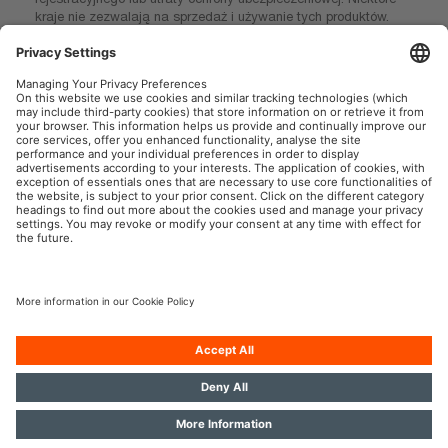
kraje nie zezwalają na sprzedaż i używanie tych produktów.
Skontaktuj się z lokalnym dystrybutorem, aby uzyskać
informacje o dostępności w Twoim kraju.
OSRAM AutoMoto w mediach społecznościowych
Informacje firmowe
Warunki użytkowania
Warunki sprzedaży
Polityka prywatności
Polityka plików cookies
Polityka dotycząca sztucznej
inteligencji
Kontakt
© 2026, OSRAM GmbH. Wszelkie prawa zastrzeżone.