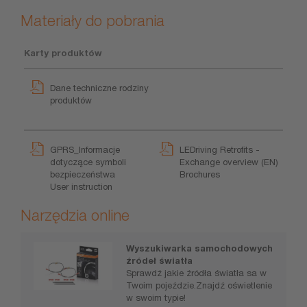
Materiały do pobrania
Karty produktów
Dane techniczne rodziny
produktów
GPRS_Informacje
LEDriving Retrofits -
dotyczące symboli
Exchange overview (EN)
bezpieczeństwa
Brochures
User instruction
Narzędzia online
Wyszukiwarka samochodowych
źródeł światła
Sprawdź jakie źródła światła sa w
Twoim pojeździe.Znajdź oświetlenie
w swoim typie!