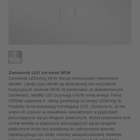
Zamiennik LED żarówek W5W
Zamiennik LEDriving W5W oferuje nowoczesne i intensywne
światło. Lampy typu retrofit są alternatywą dla wszystkich
tradycyjnych żarówek W5W. W porównaniu ze standardowymi
żarówkami, retrofity LED zużywają o 80% mniej energii. Firma
OSRAM zapewnia 4 -letnią gwarancję na lampy LEDriving SL.
Produkty te nie posiadają homologacji ECE. Oznacza to, że nie
wolno ich używać w oświetleniu zewnętrznym w pojazdach
poruszających się po drogach publicznych. Wykorzystywanie tych
źródeł światła w pojazdach poruszających się po drogach
publicznych może być podstawą do zatrzymania dowodu
rejestracyjnego lub utraty ochrony ubezpieczeniowej. Niektóre
kraje nie zezwalają na sprzedaż i używanie tych produktów.