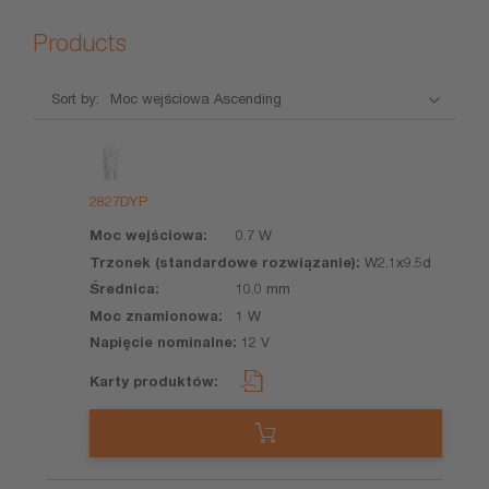
Products
Sort by:
Nazwa
Moc
Trzonek
Średnica
Moc
produktu
wejściowa
(standardowe
znamion
rozwiązanie)
2827DYP
0.7 W
W2.1x9.5d
10.0 mm
1 W
12 V