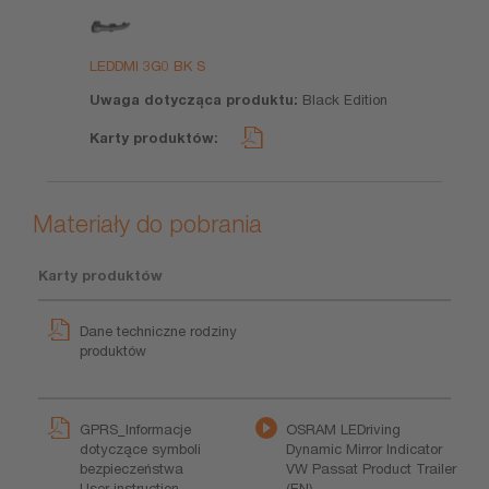
LEDDMI 3G0 BK S
Black Edition
Materiały do pobrania
Karty produktów
Dane techniczne rodziny
produktów
GPRS_Informacje
OSRAM LEDriving
dotyczące symboli
Dynamic Mirror Indicator
bezpieczeństwa
VW Passat Product Trailer
User instruction
(EN)