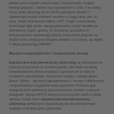
perfekcyjnie uzupełni nowoczesny I indywidualny wygląd
twojego pojazdu. Oprawy są wyposażone w LEDy o wysokiej
1)
mocy, które generują aż do 200% jaśniejsze światło
i
zapewniają wysoki kontrast zarówno w ciągu dnia, jak i w
2)
nocy, dzięki intensywnie żółtym LED
. Dzięki nowoczesnej
technologii light guide, oferują jednorodny rozsył światła na
oświetlonej części oprawy. W rezultacie, wszystkie te
funkcjonalności zapewniają lepszą widoczność pojazdu na
drodze oraz zwiększone bezpieczeństwo. Co więcej, są objęte
3)
5-letnią gwarancją OSRAM
.
Wysoka kompatybilność i indywidualny design
Dynamiczne kierunkowskazy LEDriving
są doceniane nie
tylko przez pryzmat ich innowacyjności, ale także wysokiej
kompatybilności, która umożliwia używanie ich w różnych
modelach samochodów. Stworzone zostały 2 wersje opraw:
Black i White – obydwie zaprojektowane z myślą o efektywnym
i indywidualnym wyglądzie wielu pojazdów. Podczas gdy
wersja BLACK zachwyca przyciemnionym szkłem i czarnym
designem, edycja WHITE oferuje przezroczyste szkło w białej
oprawie. Dzięki temu
dynamiczne kierunkowskazy
LEDriving
perfekcyjnie dopasowują się do zewnętrznego
wyglądu szerokiej gamy pojazdów.