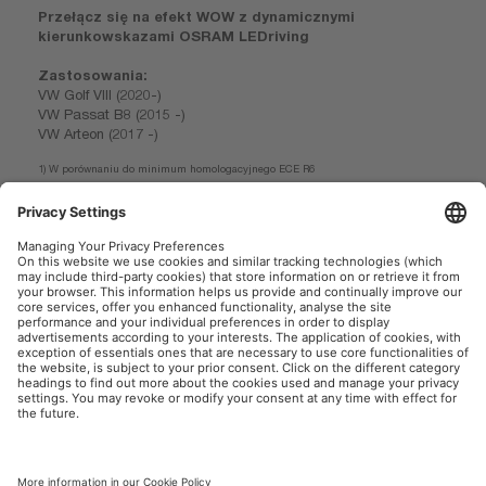
Przełącz się na efekt WOW z dynamicznymi
kierunkowskazami OSRAM LEDriving
Zastosowania:
VW Golf VIII (2020-)
VW Passat B8 (2015 -)
VW Arteon (2017 -)
1) W porównaniu do minimum homologacyjnego ECE R6
2) W porównaniu do innych kierunkowskazów
3) Szczegółowe informacje na stronie: www.osram.pl/am-gwarancje
OSRAM AutoMoto w mediach społecznościowych
Informacje firmowe
Warunki użytkowania
Warunki sprzedaży
Polityka prywatności
Polityka plików cookies
Polityka dotycząca sztucznej