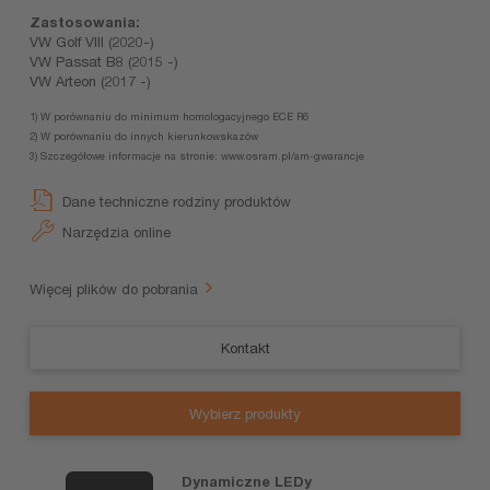
Zastosowania:
VW Golf VIII (2020-)
VW Passat B8 (2015 -)
VW Arteon (2017 -)
1) W porównaniu do minimum homologacyjnego ECE R6
2) W porównaniu do innych kierunkowskazów
3) Szczegółowe informacje na stronie: www.osram.pl/am-gwarancje
Dane techniczne rodziny produktów
Narzędzia online
Więcej plików do pobrania
Kontakt
Wybierz produkty
Dynamiczne LEDy