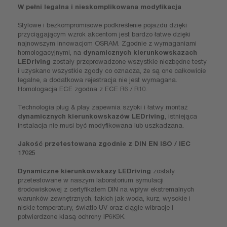
W pełni legalna i nieskomplikowana modyfikacja
Stylowe i bezkompromisowe podkreślenie pojazdu dzięki
przyciągającym wzrok akcentom jest bardzo łatwe dzięki
najnowszym innowacjom OSRAM. Zgodnie z wymaganiami
homologacyjnymi, na
dynamicznych kierunkowskazach
LEDriving
zostały przeprowadzone wszystkie niezbędne testy
i uzyskano wszystkie zgody co oznacza, że są one całkowicie
legalne, a dodatkowa rejestracja nie jest wymagana.
Homologacja ECE zgodna z ECE R6 / R10.
Technologia plug & play zapewnia szybki i łatwy montaż
dynamicznych kierunkowskazów LEDriving
, istniejąca
instalacja nie musi być modyfikowana lub uszkadzana.
Jakość przetestowana zgodnie z DIN EN ISO / IEC
17025
Dynamiczne kierunkowskazy LEDriving
zostały
przetestowane w naszym laboratorium symulacji
środowiskowej z certyfikatem DIN na wpływ ekstremalnych
warunków zewnętrznych, takich jak woda, kurz, wysokie i
niskie temperatury, światło UV oraz ciągłe wibracje i
potwierdzone klasą ochrony IP6K9K.