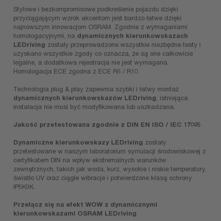
Stylowe i bezkompromisowe podkreślenie pojazdu dzięki
przyciągającym wzrok akcentom jest bardzo łatwe dzięki
najnowszym innowacjom OSRAM. Zgodnie z wymaganiami
homologacyjnymi, na
dynamicznych kierunkowskazach
LEDriving
zostały przeprowadzone wszystkie niezbędne testy i
uzyskano wszystkie zgody co oznacza, że są one całkowicie
legalne, a dodatkowa rejestracja nie jest wymagana.
Homologacja ECE zgodna z ECE R6 / R10.
Technologia plug & play zapewnia szybki i łatwy montaż
dynamicznych kierunkowskazów LEDriving
, istniejąca
instalacja nie musi być modyfikowana lub uszkadzana.
Jakość przetestowana zgodnie z DIN EN ISO / IEC 17025
Dynamiczne kierunkowskazy LEDriving
zostały
przetestowane w naszym laboratorium symulacji środowiskowej z
certyfikatem DIN na wpływ ekstremalnych warunków
zewnętrznych, takich jak woda, kurz, wysokie i niskie temperatury,
światło UV oraz ciągłe wibracje i potwierdzone klasą ochrony
IP6K9K.
Przełącz się na efekt WOW z dynamicznymi
kierunkowskazami OSRAM LEDriving