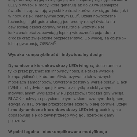
LEDy o wysokiej mocy, które generują aż do 200% jaśniejsze
1)
światło
i zapewniają wysoki kontrast zarówno w ciągu dnia, jak i
2)
w nocy, dzięki intensywnie żółtym LED
. Dzięki nowoczesnej
technologii light guide, oferują jednorodny rozsył światła na
oświetlonej części oprawy. W rezultacie, wszystkie te
funkcjonalności zapewniają lepszą widoczność pojazdu na
drodze oraz zwiększone bezpieczeństwo. Co więcej, są objęte 5-
3)
letnią gwarancją OSRAM
.
Wysoka kompatybilność i indywidualny design
Dynamiczne kierunkowskazy LEDriving
są doceniane nie
tylko przez pryzmat ich innowacyjności, ale także wysokiej
kompatybilności, która umożliwia używanie ich w różnych
modelach samochodów. Stworzone zostały 2 wersje opraw: Black
i White – obydwie zaprojektowane z myślą o efektywnym i
indywidualnym wyglądzie wielu pojazdów. Podczas gdy wersja
BLACK zachwyca przyciemnionym szkłem i czarnym designem,
edycja WHITE oferuje przezroczyste szkło w białej oprawie. Dzięki
temu
dynamiczne kierunkowskazy LEDriving
perfekcyjnie
dopasowują się do zewnętrznego wyglądu szerokiej gamy
pojazdów.
W pełni legalna i nieskomplikowana modyfikacja