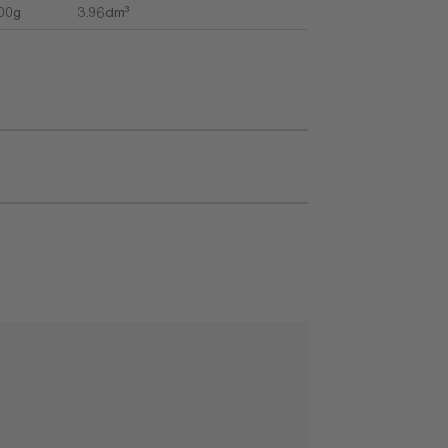
00g
3.96dm³