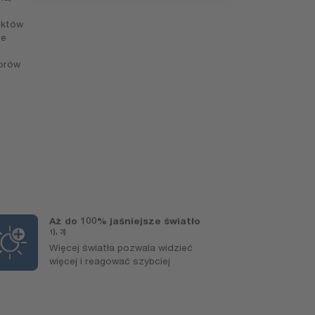
uktów
ze
torów
Aż do 100% jaśniejsze światło
Ś
1), 3)
N
Więcej światła pozwala widzieć
p
więcej i reagować szybciej