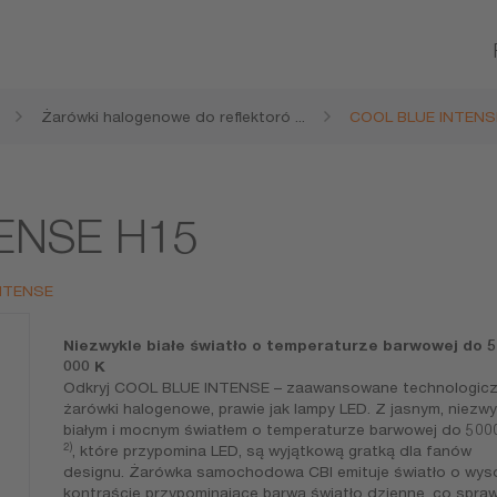
Żarówki halogenowe do reflektoró
...
COOL BLUE INTENS
w samochodowych
ENSE H15
INTENSE
Niezwykle białe światło o temperaturze barwowej do 5
000 K
Odkryj COOL BLUE INTENSE – zaawansowane technologicz
żarówki halogenowe, prawie jak lampy LED. Z jasnym, niezwy
białym i mocnym światłem o temperaturze barwowej do 500
2)
, które przypomina LED, są wyjątkową gratką dla fanów
designu. Żarówka samochodowa CBI emituje światło o wys
kontraście przypominające barwą światło dzienne, co spraw