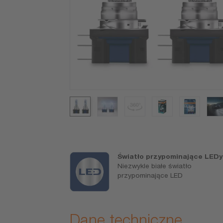
jsze światło
Światło przypominające LEDy
Niezwykle białe światło
wala widzieć
przypominające LED
zybciej
Dane techniczne