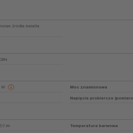
nowe źródła światła
CBN
4 W
Moc znamionowa
Napięcie probiercze (pomiar
50 lm
Temperatura barwowa