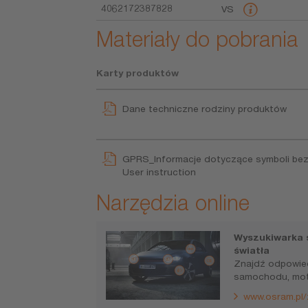
4062172387828
VS
Materiały do pobrania
Karty produktów
Dane techniczne rodziny produktów
GPRS_Informacje dotyczące symboli be
User instruction
Narzędzia online
Wyszukiwarka 
światła
Znajdź odpowie
samochodu, moto
www.osram.pl