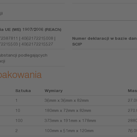
ji
ia UE (WE) 1907/2006 (REACh)
2387811 | 4062172215008 |
Numer deklaracji w bazie da
2215503 | 4062172215527
SCIP
ubstancji podlegających
cji
opakowania
Sztuka
Wymiary
Mas
1
36mm x 36mm x 82mm
27.0
10
180mm x 72mm x 82mm
270.
100
373mm x 191mm x 178mm
2880
2
100mm x 51mm x 120mm
76.0