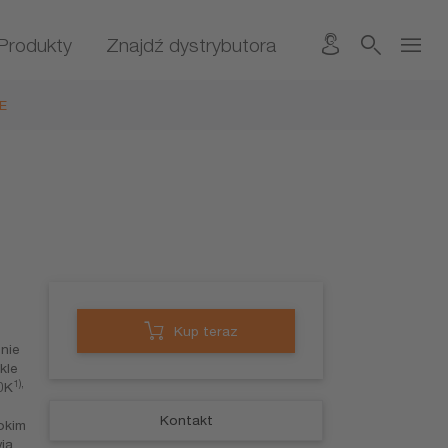
Produkty
Znajdź dystrybutora
E
Kup teraz
nie
kle
1),
0K
Kontakt
okim
ia,