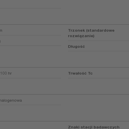
mm
Trzonek (standardowe
rozwiązanie)
g
Długość
 100 hr
Trwałość Tc
 halogenowa
Znaki stacji badawczych