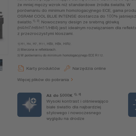
że mniej męczy wzrok niż standardowe źródła światła. W
porównaniu do minimum homologacyjnego ECE, gama prod
OSRAM COOL BLUE INTENSE dostarcza do 100% jaśniejs
1), 3)
światło.
. Nowoczesny design ze srebrną główką
(H4/H7/H8/H11/HB4) jest idealnym rozwiązaniem dla reflek
z przezroczystymi kloszami.
1) H1, H4, H7, H11, HB3, HB4, HIR2.
2) Mierzona w reflektorach.
3) W porównaniu do minimum homologacyjnego ECE R112.
Karty produktów
Narzędzia online
Więcej plików do pobrania
1), 2)
Aż do 5000K
Wysoki kontrast i olśniewająco
białe światło dla najbardziej
stylowego i nowoczesnego
wyglądu na drodze