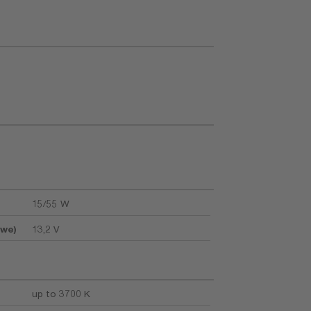
15/55 W
owe)
13,2 V
up to 3700 K