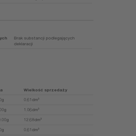
nych
Brak substancji podlegających
deklaracji
a
Wielkość sprzedaży
0g
0.61dm³
00g
1.06dm³
.00g
12.68dm³
0g
0.61dm³