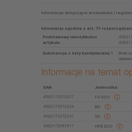
Informacje dotyczące środowiska i regulac
Informacje zgodnie z art. 33 rozporządzen
Podstawowy identyfikator
406217
artykułu
406217
Substancja z listy kandydackiej 1
Brak s
deklara
Informacje na temat 
EAN
Jednostka
4062172215527
FS ECO
4062172215534
BD
4062172215541
VS
4062172387811
HFB ECO