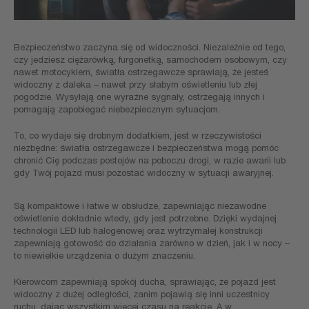
Bezpieczeństwo zaczyna się od widoczności. Niezależnie od tego,
czy jedziesz ciężarówką, furgonetką, samochodem osobowym, czy
nawet motocyklem, światła ostrzegawcze sprawiają, że jesteś
widoczny z daleka – nawet przy słabym oświetleniu lub złej
pogodzie. Wysyłają one wyraźne sygnały, ostrzegają innych i
pomagają zapobiegać niebezpiecznym sytuacjom.
To, co wydaje się drobnym dodatkiem, jest w rzeczywistości
niezbędne: światła ostrzegawcze i bezpieczeństwa mogą pomóc
chronić Cię podczas postojów na poboczu drogi, w razie awarii lub
gdy Twój pojazd musi pozostać widoczny w sytuacji awaryjnej.
Są kompaktowe i łatwe w obsłudze, zapewniając niezawodne
oświetlenie dokładnie wtedy, gdy jest potrzebne. Dzięki wydajnej
technologii LED lub halogenowej oraz wytrzymałej konstrukcji
zapewniają gotowość do działania zarówno w dzień, jak i w nocy –
to niewielkie urządzenia o dużym znaczeniu.
Kierowcom zapewniają spokój ducha, sprawiając, że pojazd jest
widoczny z dużej odległości, zanim pojawią się inni uczestnicy
ruchu, dając wszystkim więcej czasu na reakcję. A w