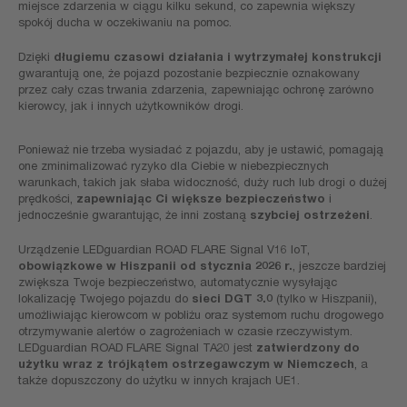
miejsce zdarzenia w ciągu kilku sekund, co zapewnia większy
spokój ducha w oczekiwaniu na pomoc.
Dzięki
długiemu czasowi działania i wytrzymałej konstrukcji
gwarantują one, że pojazd pozostanie bezpiecznie oznakowany
przez cały czas trwania zdarzenia, zapewniając ochronę zarówno
kierowcy, jak i innych użytkowników drogi.
Ponieważ nie trzeba wysiadać z pojazdu, aby je ustawić, pomagają
one zminimalizować ryzyko dla Ciebie w niebezpiecznych
warunkach, takich jak słaba widoczność, duży ruch lub drogi o dużej
prędkości,
zapewniając Ci większe bezpieczeństwo
i
jednocześnie gwarantując, że inni zostaną
szybciej ostrzeżeni
.
Urządzenie LEDguardian ROAD FLARE Signal V16 IoT,
obowiązkowe w Hiszpanii od stycznia 2026 r.
, jeszcze bardziej
zwiększa Twoje bezpieczeństwo, automatycznie wysyłając
lokalizację Twojego pojazdu do
sieci DGT 3.0
(tylko w Hiszpanii),
umożliwiając kierowcom w pobliżu oraz systemom ruchu drogowego
otrzymywanie alertów o zagrożeniach w czasie rzeczywistym.
LEDguardian ROAD FLARE Signal TA20 jest
zatwierdzony do
użytku wraz z trójkątem ostrzegawczym w Niemczech
, a
także dopuszczony do użytku w innych krajach UE1.