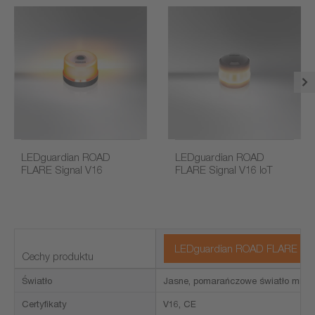
LEDguardian ROAD
LEDguardian ROAD
FLARE Signal V16
FLARE Signal V16 IoT
LEDguardian ROAD FLARE Signal
Cechy produktu
Światło
Jasne, pomarańczowe światło migaj
Certyfikaty
V16, CE