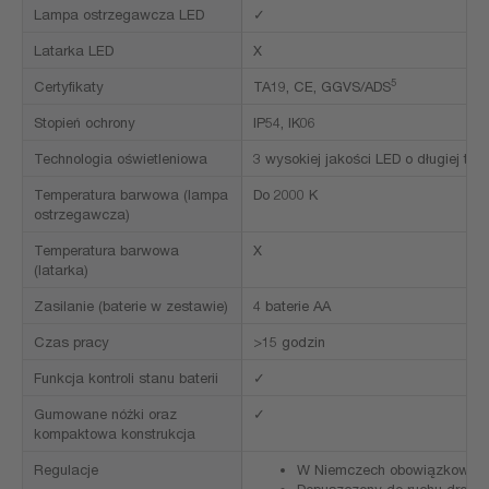
Lampa ostrzegawcza LED
✓
Latarka LED
X
5
Certyfikaty
TA19, CE, GGVS/ADS
Stopień ochrony
IP54, IK06
Technologia oświetleniowa
3 wysokiej jakości LED o długiej trw
Temperatura barwowa (lampa
Do 2000 K
ostrzegawcza)
Temperatura barwowa
X
(latarka)
Zasilanie (baterie w zestawie)
4 baterie AA
Czas pracy
>15 godzin
Funkcja kontroli stanu baterii
✓
Gumowane nóżki oraz
✓
kompaktowa konstrukcja
Regulacje
W Niemczech obowiązkowe dl
Dopuszczony do ruchu drogow