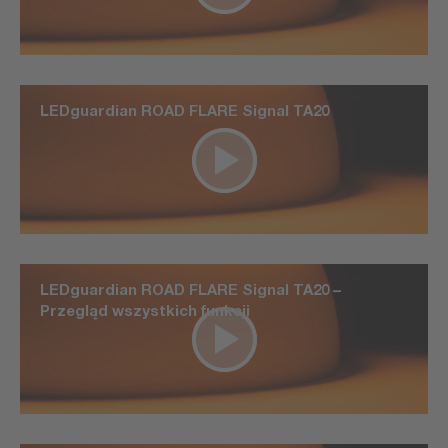
LEDguardian ROAD FLARE Signal TA20
LEDguardian ROAD FLARE Signal TA20 –
Przegląd wszystkich funkcji