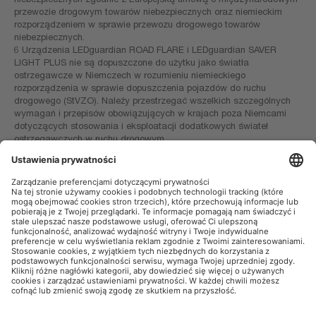
przewozie drogowym towarów niebezpiecznych oraz niemieckim
rozporządzeniem w sprawie przewozu drogowego towarów
niebezpiecznych.
6 Urządzenia LEDguardian ROAD FLARE i LEDguardian SAVER
LIGHT PLUS nie są dopuszczone do użytku jako światła
ostrzegawcze w Niemczech w rozumieniu niemieckiego
rozporządzenia w sprawie dopuszczenia pojazdów do ruchu
drogowego (StVZO). Należy przestrzegać wszelkich szczególnych
wymagań i przepisów obowiązujących w krajach poza Niemcami
dotyczących stosowania i eksploatacji dodatkowych świateł
ostrzegawczych w ruchu drogowym.
OSRAM AutoMoto w mediach społecznościowych
Informacje firmowe
Warunki użytkowania
Warunki sprzedaży
Polityka prywatności