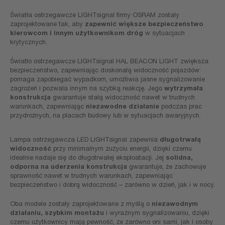
Światła ostrzegawcze LIGHTsignal firmy OSRAM zostały
zaprojektowane tak, aby
zapewnić większe bezpieczeństwo
kierowcom i innym użytkownikom dróg
w sytuacjach
krytycznych.
Światło ostrzegawcze LIGHTsignal HAL BEACON LIGHT zwiększa
bezpieczeństwo, zapewniając doskonałą widoczność pojazdów:
pomaga zapobiegać wypadkom, umożliwia jasne sygnalizowanie
zagrożeń i pozwala innym na szybką reakcję. Jego
wytrzymała
konstrukcja
gwarantuje stałą widoczność nawet w trudnych
warunkach, zapewniając
niezawodne działanie
podczas prac
przydrożnych, na placach budowy lub w sytuacjach awaryjnych.
Lampa ostrzegawcza LED LIGHTsignal zapewnia
długotrwałą
widoczność
przy minimalnym zużyciu energii, dzięki czemu
idealnie nadaje się do długotrwałej eksploatacji. Jej
solidna,
odporna na uderzenia konstrukcja
gwarantuje, że zachowuje
sprawność nawet w trudnych warunkach, zapewniając
bezpieczeństwo i dobrą widoczność – zarówno w dzień, jak i w nocy.
Oba modele zostały zaprojektowane z myślą o
niezawodnym
działaniu, szybkim montażu
i wyraźnym sygnalizowaniu, dzięki
czemu użytkownicy mają pewność, że zarówno oni sami, jak i osoby