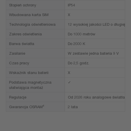
Stopień ochrony
IP54
Wbudowana karta SIM
X
Technologia oświetleniowa
12 wysokiej jakości LED o długiej tr
Zakres oświetlenia
Do 1000 metrów
Barwa światła
Do 2000 K
Zasilanie
W zestawie jedna bateria 9 V
Czas pracy
Do 2,5 godz.
Wskaźnik stanu baterii
X
Podstawa magnetyczna
✓
ułatwiająca montaż
Regulacje
Od 2026 roku analogowe światła ost
4
Gwarancja OSRAM
2 lata