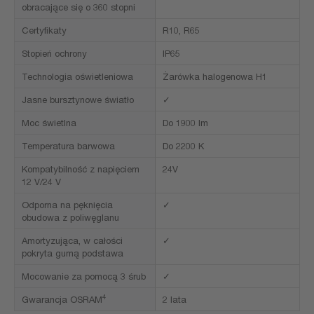
obracające się o 360 stopni
Certyfikaty
R10, R65
Stopień ochrony
IP65
Technologia oświetleniowa
Żarówka halogenowa H1
Jasne bursztynowe światło
✓
Moc świetlna
Do 1900 lm
Temperatura barwowa
Do 2200 K
Kompatybilność z napięciem
24V
12 V/24 V
Odporna na pęknięcia
✓
obudowa z poliwęglanu
Amortyzująca, w całości
✓
pokryta gumą podstawa
Mocowanie za pomocą 3 śrub
✓
4
Gwarancja OSRAM
2 lata