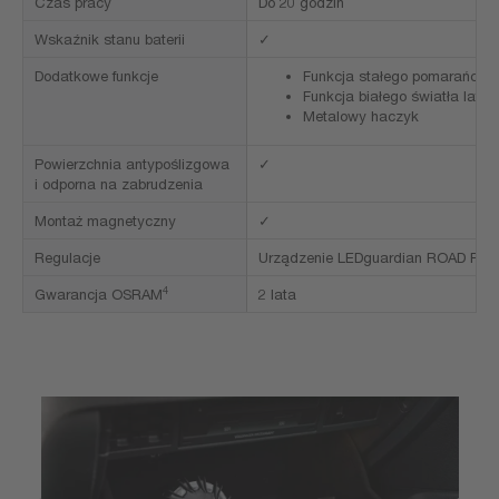
Czas pracy
Do 20 godzin
Wskaźnik stanu baterii
✓
Dodatkowe funkcje
Funkcja stałego pomarańczo
Funkcja białego światła latark
Metalowy haczyk
Powierzchnia antypoślizgowa
✓
i odporna na zabrudzenia
Montaż magnetyczny
✓
Regulacje
Urządzenie LEDguardian ROAD FLARE
4
Gwarancja OSRAM
2 lata