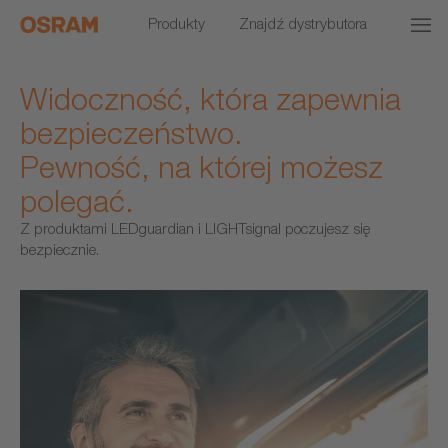
Produkty
Znajdź dystrybutora
Widoczność, która zapewnia
bezpieczeństwo.
Pewność, na której możesz
polegać.
Z produktami LEDguardian i LIGHTsignal poczujesz się
bezpiecznie.