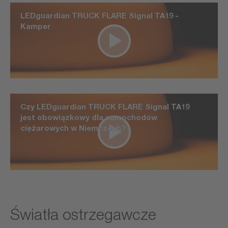
LEDguardian TRUCK FLARE Signal TA19 -
Kamper
Czy LEDguardian TRUCK FLARE Signal TA19
jest obowiązkowy dla samochodów
ciężarowych w Niemczech?
Światła ostrzegawcze