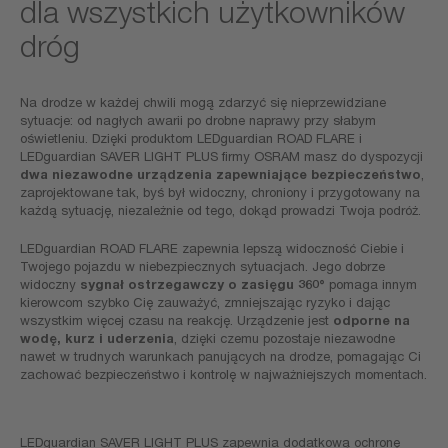
dla wszystkich użytkowników
dróg
Na drodze w każdej chwili mogą zdarzyć się nieprzewidziane
sytuacje: od nagłych awarii po drobne naprawy przy słabym
oświetleniu. Dzięki produktom LEDguardian ROAD FLARE i
LEDguardian SAVER LIGHT PLUS firmy OSRAM masz do dyspozycji
dwa niezawodne urządzenia zapewniające bezpieczeństwo
,
zaprojektowane tak, byś był widoczny, chroniony i przygotowany na
każdą sytuację, niezależnie od tego, dokąd prowadzi Twoja podróż.
LEDguardian ROAD FLARE zapewnia lepszą widoczność Ciebie i
Twojego pojazdu w niebezpiecznych sytuacjach. Jego dobrze
widoczny
sygnał ostrzegawczy o zasięgu 360°
pomaga innym
kierowcom szybko Cię zauważyć, zmniejszając ryzyko i dając
wszystkim więcej czasu na reakcję. Urządzenie jest
odporne na
wodę, kurz i uderzenia
, dzięki czemu pozostaje niezawodne
nawet w trudnych warunkach panujących na drodze, pomagając Ci
zachować bezpieczeństwo i kontrolę w najważniejszych momentach.
LEDguardian SAVER LIGHT PLUS zapewnia dodatkową ochronę