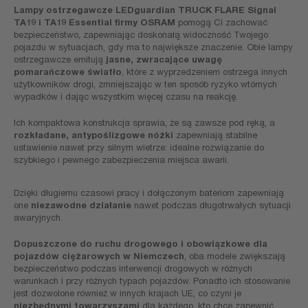
Lampy ostrzegawcze LEDguardian TRUCK FLARE Signal
TA19 i TA19 Essential firmy OSRAM
pomogą Ci zachować
bezpieczeństwo, zapewniając doskonałą widoczność Twojego
pojazdu w sytuacjach, gdy ma to największe znaczenie. Obie lampy
ostrzegawcze emitują
jasne, zwracające uwagę
pomarańczowe światło
, które z wyprzedzeniem ostrzega innych
użytkowników drogi, zmniejszając w ten sposób ryzyko wtórnych
wypadków i dając wszystkim więcej czasu na reakcję.
Ich kompaktowa konstrukcja sprawia, że są zawsze pod ręką, a
rozkładane, antypoślizgowe nóżki
zapewniają stabilne
ustawienie nawet przy silnym wietrze: idealne rozwiązanie do
szybkiego i pewnego zabezpieczenia miejsca awarii.
Dzięki długiemu czasowi pracy i dołączonym bateriom zapewniają
one
niezawodne działanie
nawet podczas długotrwałych sytuacji
awaryjnych.
Dopuszczone do ruchu drogowego i obowiązkowe dla
pojazdów ciężarowych w Niemczech
, oba modele zwiększają
bezpieczeństwo podczas interwencji drogowych w różnych
warunkach i przy różnych typach pojazdów. Ponadto ich stosowanie
jest dozwolone również w innych krajach UE, co czyni je
niezbędnymi towarzyszami
dla każdego, kto chce zapewnić