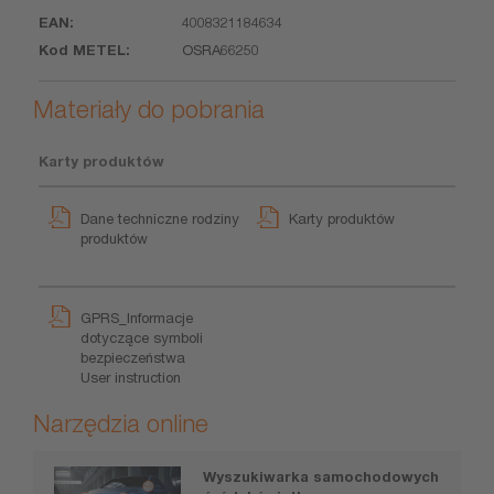
4008321184634
EAN
Kod
OSRA66250
METEL
Materiały do pobrania
Karty produktów
Dane techniczne rodziny
Karty produktów
produktów
GPRS_Informacje
dotyczące symboli
bezpieczeństwa
User instruction
Narzędzia online
Wyszukiwarka samochodowych