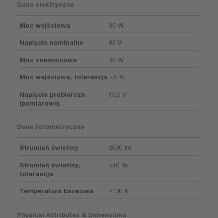
Dane elektryczne
Moc wejściowa
35 W
Napięcie nominalne
85 V
Moc znamionowa
35 W
Moc wejściowa, tolerancja
±3 %
Napięcie probiercze
13,5 V
(pomiarowe)
Dane fotometryczne
Strumień świetlny
2800 lm
Strumień świetlny,
±16 %
tolerancja
Temperatura barwowa
4100 K
Physical Attributes & Dimensions