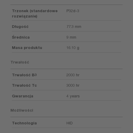
Trzonek (standardowe
P32d-3
rozwiązanie)
Długość
77.3 mm
Średnica
9 mm
Masa produktu
16.10 g
Trwałość
Trwałość B3
2000 hr
Trwałość Tc
3000 hr
Gwarancja
4 years
Możliwości
Technologia
HID