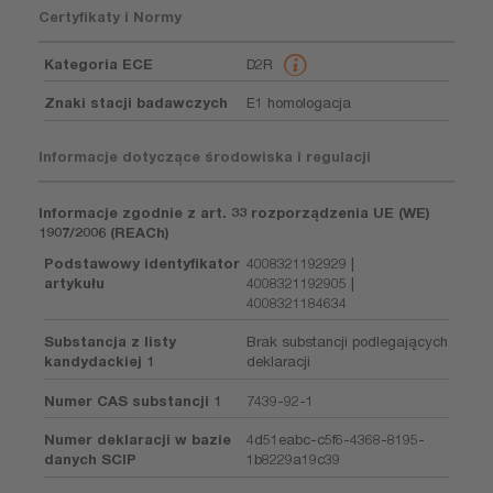
Certyfikaty i Normy
Kategoria ECE
D2R
Znaki stacji badawczych
E1 homologacja
Informacje dotyczące środowiska i regulacji
Informacje zgodnie z art. 33 rozporządzenia UE (WE)
1907/2006 (REACh)
Podstawowy identyfikator
4008321192929 |
artykułu
4008321192905 |
4008321184634
Substancja z listy
Brak substancji podlegających
kandydackiej 1
deklaracji
Numer CAS substancji 1
7439-92-1
Numer deklaracji w bazie
4d51eabc-c5f6-4368-8195-
danych SCIP
1b8229a19c39