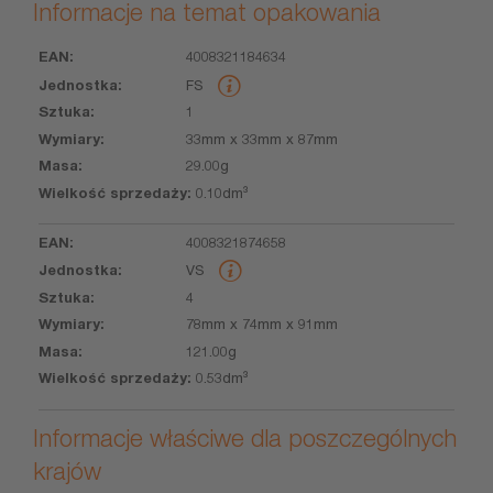
Informacje na temat opakowania
4008321184634
EAN
Jednostka
Sztuka
Wymiary
Masa
Wielkość
FS
sprzedaży
1
33mm x 33mm x 87mm
29.00g
0.10dm³
4008321874658
VS
4
78mm x 74mm x 91mm
121.00g
0.53dm³
Informacje właściwe dla poszczególnych
krajów