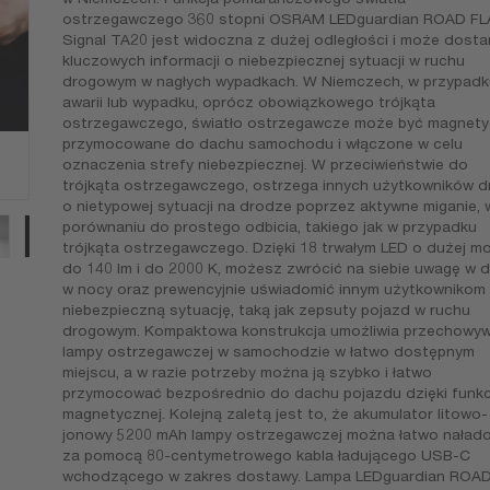
ostrzegawczego 360 stopni OSRAM LEDguardian ROAD FL
Signal TA20 jest widoczna z dużej odległości i może dosta
kluczowych informacji o niebezpiecznej sytuacji w ruchu
drogowym w nagłych wypadkach. W Niemczech, w przypadk
awarii lub wypadku, oprócz obowiązkowego trójkąta
ostrzegawczego, światło ostrzegawcze może być magnety
przymocowane do dachu samochodu i włączone w celu
oznaczenia strefy niebezpiecznej. W przeciwieństwie do
trójkąta ostrzegawczego, ostrzega innych użytkowników d
o nietypowej sytuacji na drodze poprzez aktywne miganie, 
porównaniu do prostego odbicia, takiego jak w przypadku
trójkąta ostrzegawczego. Dzięki 18 trwałym LED o dużej mo
do 140 lm i do 2000 K, możesz zwrócić na siebie uwagę w d
w nocy oraz prewencyjnie uświadomić innym użytkownikom 
niebezpieczną sytuację, taką jak zepsuty pojazd w ruchu
drogowym. Kompaktowa konstrukcja umożliwia przechowyw
lampy ostrzegawczej w samochodzie w łatwo dostępnym
miejscu, a w razie potrzeby można ją szybko i łatwo
przymocować bezpośrednio do dachu pojazdu dzięki funkc
magnetycznej. Kolejną zaletą jest to, że akumulator litowo-
jonowy 5200 mAh lampy ostrzegawczej można łatwo naład
za pomocą 80-centymetrowego kabla ładującego USB-C
wchodzącego w zakres dostawy. Lampa LEDguardian ROA