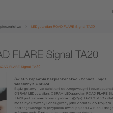
zpieczeństwa
LEDguardian ROAD FLARE Signal TA20
AD FLARE Signal TA20
ROAD FLARE Signal TA20
Światło zapewnia bezpieczeństwo - zobacz i bądź
widoczny z OSRAM
Bądź gotowy - ze światłami ostrzegawczymi i bezpieczeńs
OSRAM LEDguardian. OSRAM LEDguardian ROAD FLARE Sig
TA20 jest zatwierdzony zgodnie z §53(a) TA20 StVZO i dla
może być używany i obsługiwany jako dodatek do trójkąta
ostrzegawczego w przypadku awarii pojazdu w ruchu dro
w Niemczech. Funkcja pomarańczowego światła