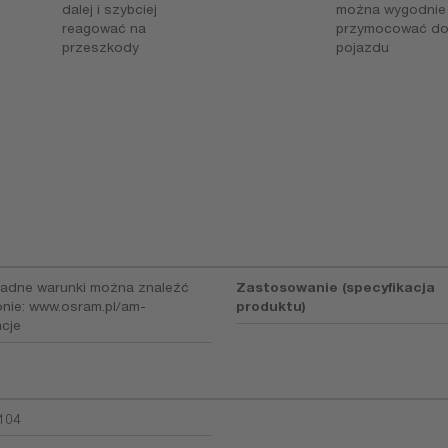
dalej i szybciej
można wygodnie
reagować na
przymocować d
przeszkody
pojazdu
ładne warunki można znaleźć
Zastosowanie (specyfikacja
onie: www.osram.pl/am-
produktu)
cje
104