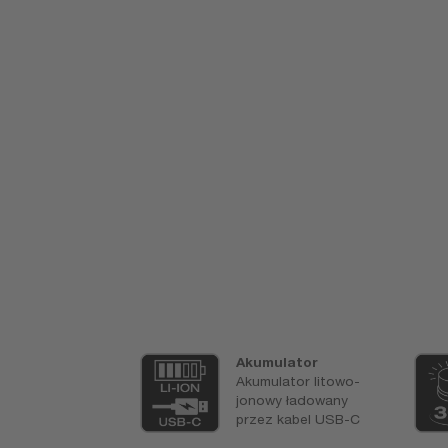
szczony do
Akumulator
u ulicznego w
Akumulator litowo-
czech.
jonowy ładowany
alnie
przez kabel USB-C
ierdzony