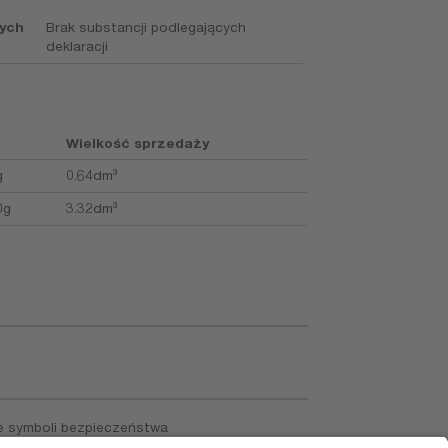
nych
Brak substancji podlegających
deklaracji
Wielkość sprzedaży
g
0.64dm³
0g
3.32dm³
 symboli bezpieczeństwa