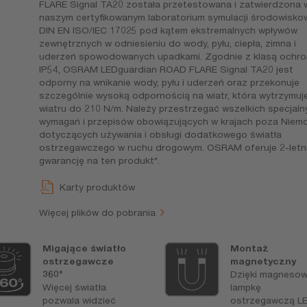
FLARE Signal TA20 została przetestowana i zatwierdzona 
naszym certyfikowanym laboratorium symulacji środowisko
DIN EN ISO/IEC 17025 pod kątem ekstremalnych wpływów
zewnętrznych w odniesieniu do wody, pyłu, ciepła, zimna i
uderzeń spowodowanych upadkami. Zgodnie z klasą ochro
IP54, OSRAM LEDguardian ROAD FLARE Signal TA20 jest
odporny na wnikanie wody, pyłu i uderzeń oraz przekonuje
szczególnie wysoką odpornością na wiatr, która wytrzymuje
wiatru do 210 N/m. Należy przestrzegać wszelkich specjaln
wymagań i przepisów obowiązujących w krajach poza Niem
dotyczących używania i obsługi dodatkowego światła
ostrzegawczego w ruchu drogowym. OSRAM oferuje 2-letn
gwarancję na ten produkt*.
Karty produktów
Więcej plików do pobrania
Migające światło
Montaż
ostrzegawcze
magnetyczny
360°
Dzięki magnesow
Więcej światła
lampkę
pozwala widzieć
ostrzegawczą L