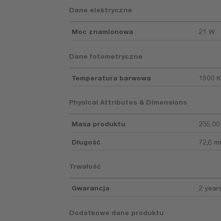
Dane elektryczne
Moc znamionowa
21 W
Dane fotometryczne
Temperatura barwowa
1900 K
Physical Attributes & Dimensions
Masa produktu
235.00
Długość
72,6 
Trwałość
Gwarancja
2 year
Dodatkowe dane produktu