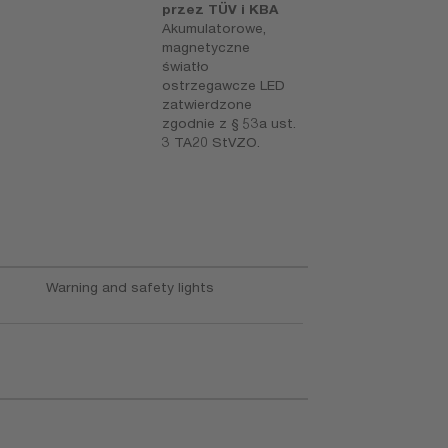
przez TÜV i KBA
o
Akumulatorowe,
magnetyczne
światło
ostrzegawcze LED
zatwierdzone
zgodnie z § 53a ust.
3 TA20 StVZO.
Warning and safety lights