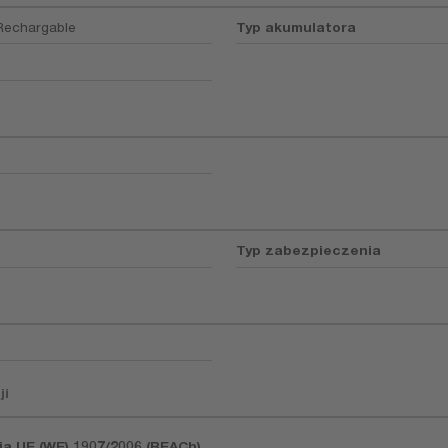
 Rechargable
Typ akumulatora
Typ zabezpieczenia
ji
ia UE (WE) 1907/2006 (REACh)