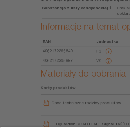
Substancja z listy kandydackiej 1
Brak s
deklara
Informacje na temat 
EAN
Jednostka
4062172295840
FS
4062172295857
VS
Materiały do pobrania
Karty produktów
Dane techniczne rodziny produktów
LEDguardian ROAD FLARE Signal TA20 L
User instruction