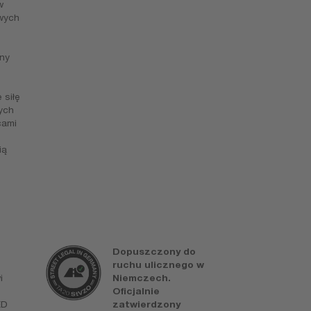
w
wych
ny
 siłę
ych
cami
ią
Dopuszczony do
A
ruchu ulicznego w
A
i
Niemczech.
j
Oficjalnie
p
ED
zatwierdzony