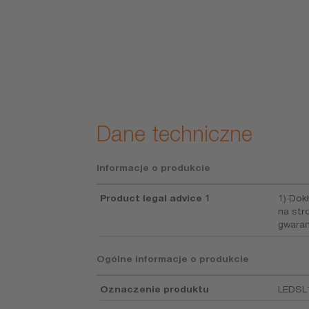
z TÜV i KBA
latorowe,
etyczne
ło
zegawcze LED
erdzone
ie z § 53a ust.
20 StVZO.
Dane techniczne
Informacje o produkcie
Product legal advice 1
1) Dok
na str
gwaran
Ogólne informacje o produkcie
Oznaczenie produktu
LEDSL