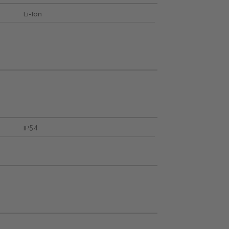
Li-Ion
IP54