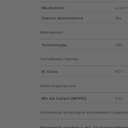
Akumulator
Li-Ion
Zakres akumulatora
Yes
Możliwości
Technologia
LED
Certyfikaty i Normy
IK Class
IK07
Dane logistyczne
Wh dla baterii [MPRD]
9.62
Informacje dotyczące środowiska i regulac
Informacje zgodnie z art. 33 rozporządzen