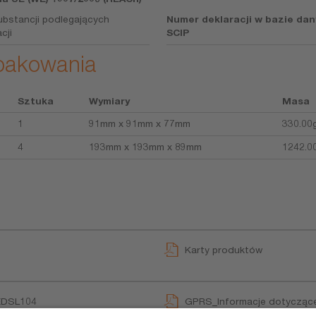
ubstancji podlegających
Numer deklaracji w bazie da
cji
SCIP
opakowania
Sztuka
Wymiary
Masa
1
91mm x 91mm x 77mm
330.00
4
193mm x 193mm x 89mm
1242.0
Karty produktów
EDSL104
GPRS_Informacje dotyczące
User instruction