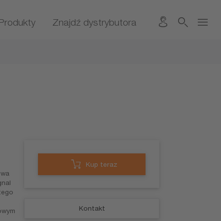
Produkty
Znajdź dystrybutora
Kup teraz
twa
nal
tego
Kontakt
gowym