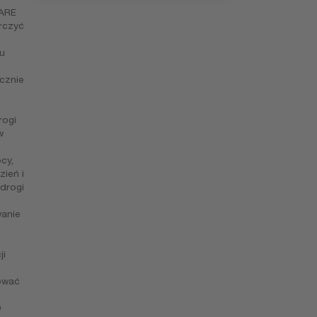
ARE
rczyć
u
cznie
rogi
w
cy,
zień i
drogi
anie
ji
ować
D