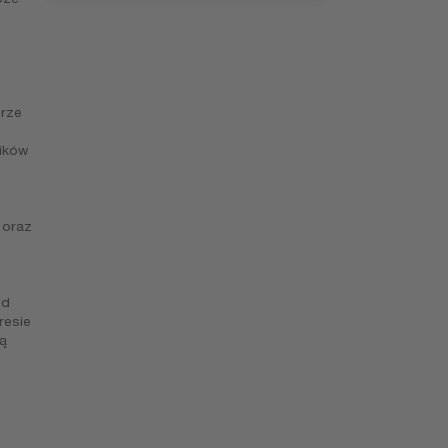
urze
ników
 oraz
od
resie
ą