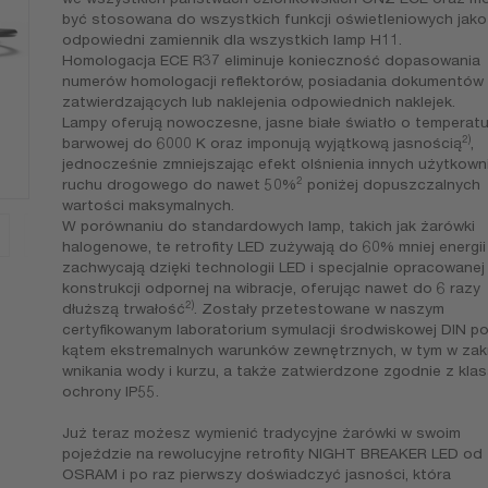
być stosowana do wszystkich funkcji oświetleniowych jako
odpowiedni zamiennik dla wszystkich lamp H11.
Homologacja ECE R37 eliminuje konieczność dopasowania
numerów homologacji reflektorów, posiadania dokumentów
zatwierdzających lub naklejenia odpowiednich naklejek.
Lampy oferują nowoczesne, jasne białe światło o temperat
2)
barwowej do 6000 K oraz imponują wyjątkową jasnością
,
jednocześnie zmniejszając efekt olśnienia innych użytkow
2
ruchu drogowego do nawet 50%
poniżej dopuszczalnych
wartości maksymalnych.
W porównaniu do standardowych lamp, takich jak żarówki
halogenowe, te retrofity LED zużywają do 60% mniej energii
zachwycają dzięki technologii LED i specjalnie opracowanej
konstrukcji odpornej na wibracje, oferując nawet do 6 razy
2)
dłuższą trwałość
. Zostały przetestowane w naszym
certyfikowanym laboratorium symulacji środwiskowej DIN p
kątem ekstremalnych warunków zewnętrznych, w tym w zak
wnikania wody i kurzu, a także zatwierdzone zgodnie z klas
ochrony IP55.
Już teraz możesz wymienić tradycyjne żarówki w swoim
pojeździe na rewolucyjne retrofity NIGHT BREAKER LED od
OSRAM i po raz pierwszy doświadczyć jasności, która