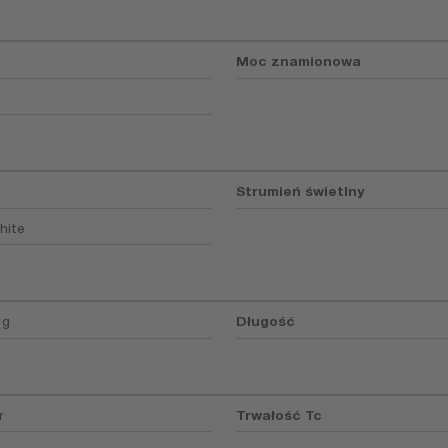
Moc znamionowa
Strumień świetlny
hite
 g
Długość
r
Trwałość Tc