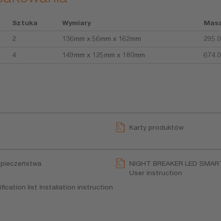
Sztuka
Wymiary
Mas
2
136mm x 56mm x 162mm
295.
4
149mm x 125mm x 180mm
674.
Karty produktów
zpieczeństwa
NIGHT BREAKER LED SMAR
User instruction
ation list Installation instruction