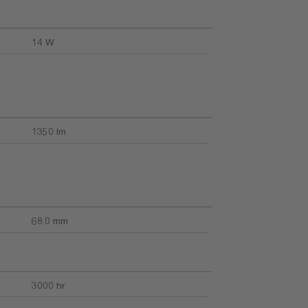
14 W
1350 lm
68.0 mm
3000 hr