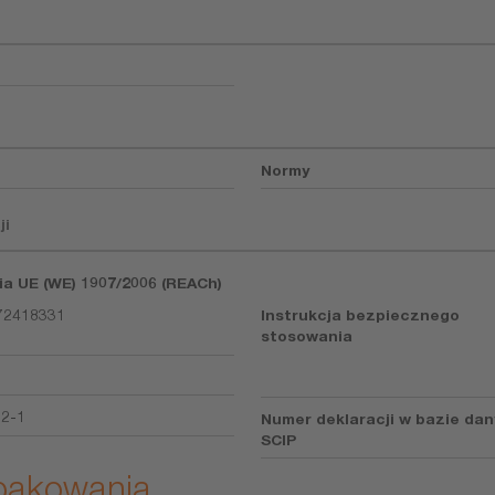
Normy
ji
ia UE (WE) 1907/2006 (REACh)
72418331
Instrukcja bezpiecznego
stosowania
92-1
Numer deklaracji w bazie da
SCIP
opakowania