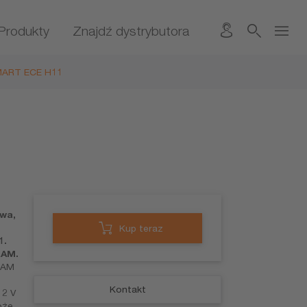
Produkty
Znajdź dystrybutora
MART ECE H11
owa,
Kup teraz
1.
RAM.
RAM
Kontakt
12 V
oże