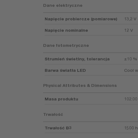
Dane elektryczne
Napięcie probiercze (pomiarowe)
13,2 V
Napięcie nominalne
12 V
Dane fotometryczne
Strumień świetlny, tolerancja
±10 %
Barwa światła LED
Cool w
Physical Attributes & Dimensions
Masa produktu
102.00
Trwałość
Trwałość B3
1500 h