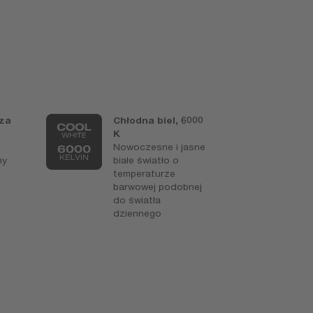
sza
Chłodna biel, 6000
H
K
R
Nowoczesne i jasne
B
ny
białe światło o
p
temperaturze
m
barwowej podobnej
r
do światła
h
dziennego