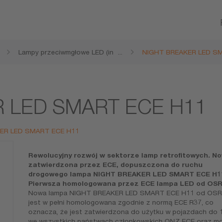
Lampy przeciwmgłowe LED (in
...
NIGHT BREAKER LED S
dywidualne dopuszczenie do
ruchu)
 LED SMART ECE H11
KER LED SMART ECE H11
Rewolucyjny rozwój w sektorze lamp retrofitowych. N
zatwierdzona przez ECE, dopuszczona do ruchu
drogowego lampa NIGHT BREAKER LED SMART ECE H1
Pierwsza homologowana przez ECE lampa LED od OS
Nowa lampa NIGHT BREAKER LED SMART ECE H11 od OS
jest w pełni homologowana zgodnie z normą ECE R37, co
oznacza, że jest zatwierdzona do użytku w pojazdach do 
we wszystkich państwach członkowskich ONZ ECE oraz m