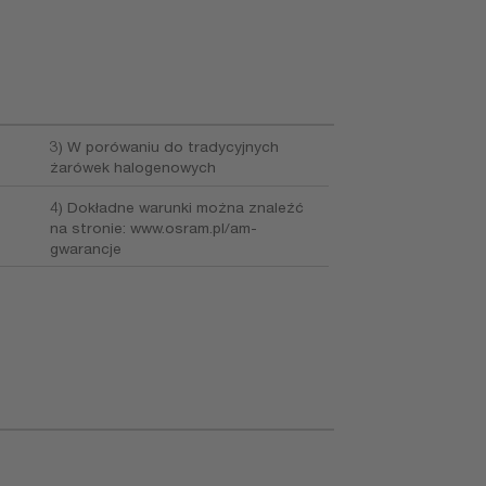
3) W porówaniu do tradycyjnych
żarówek halogenowych
4) Dokładne warunki można znaleźć
na stronie: www.osram.pl/am-
gwarancje