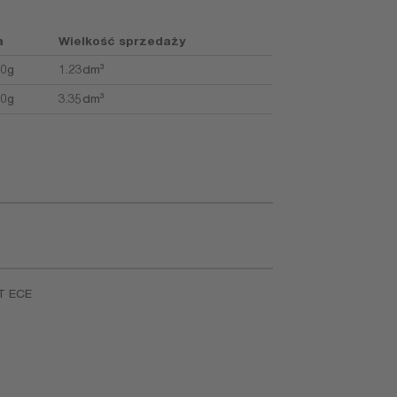
a
Wielkość sprzedaży
00g
1.23dm³
00g
3.35dm³
T ECE