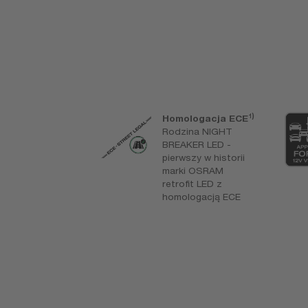
1)
na biel, 6000
Homologacja ECE
Rodzina NIGHT
zesne i jasne
BREAKER LED -
 światło o
pierwszy w historii
raturze
marki OSRAM
wej podobnej
retrofit LED z
iatła
homologacją ECE
nnego