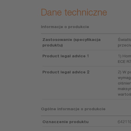
Dane techniczne
Informacje o produkcie
Zastosowanie (specyfikacja
Światła
produktu)
przec
Product legal advice 1
1) Hom
ECE R
Product legal advice 2
2) W p
wymaga
olśnien
maksy
wartoś
Ogólne informacje o produkcie
Oznaczenie produktu
6421