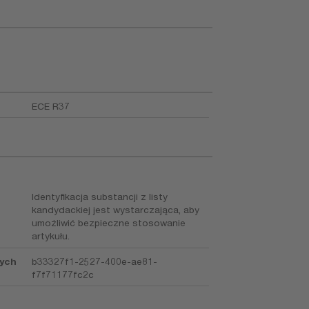
ECE R37
Identyfikacja substancji z listy
kandydackiej jest wystarczająca, aby
umożliwić bezpieczne stosowanie
artykułu.
nych
b33327f1-2527-400e-ae81-
f7f71177fc2c