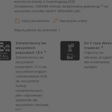
wyznacza trendy z homologacją ECE.
3)
Dodatkowo, OSRAM oferuje dedykowaną gwarancję
na
wszystkie retrofity NIGHT BREAKER LED.
Karty produktów
Narzędzia online
Więcej plików do pobrania
Zatwierdzony we
Do 6 razy dłuż
3)
wszystkich
trwałość
1)
pojazdach 12 V
Odporny na
Zatwierdzony we
wibracje, przyjaz
wszystkich
dla środowiska,
pojazdach 12 V, we
wydajny
wszystkich krajach
członkowskich ECE,
do wszystkich
funkcji
oświetleniowych,
jako odpowiedni
zamiennik dla
wszystkich żarówek
H11