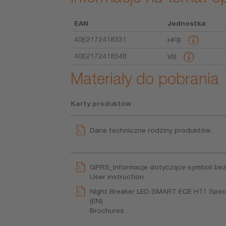
EAN
Jednostka
4062172418331
HFB
4062172418348
VS
Materiały do pobrania
Karty produktów
Dane techniczne rodziny produktów
GPRS_Informacje dotyczące symboli be
User instruction
Night Breaker LED SMART ECE H11 Specific
(EN)
Brochures