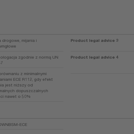
 drogowe, mijania i
Product legal advice 3
iwmgłowe
ologacja zgodnie z normą UN
Product legal advice 4
37
orównaniu z minimalnymi
niami ECE R112, gdy efekt
ia jest niższy od
malnych dopuszczalnych
ci nawet o 50%
1DWNBSM-ECE